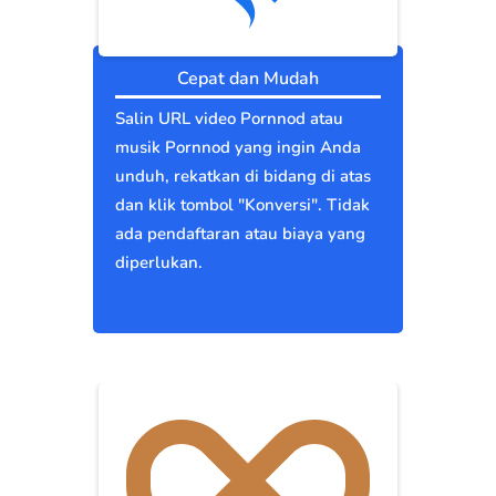
Cepat dan Mudah
Salin URL video Pornnod atau
musik Pornnod yang ingin Anda
unduh, rekatkan di bidang di atas
dan klik tombol "Konversi". Tidak
ada pendaftaran atau biaya yang
diperlukan.