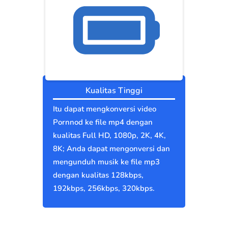
Kualitas Tinggi
Itu dapat mengkonversi video
Pornnod ke file mp4 dengan
kualitas Full HD, 1080p, 2K, 4K,
8K; Anda dapat mengonversi dan
mengunduh musik ke file mp3
dengan kualitas 128kbps,
192kbps, 256kbps, 320kbps.