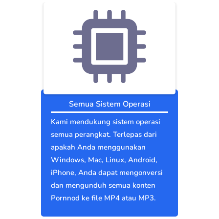
Semua Sistem Operasi
Kami mendukung sistem operasi
semua perangkat. Terlepas dari
apakah Anda menggunakan
Windows, Mac, Linux, Android,
iPhone, Anda dapat mengonversi
dan mengunduh semua konten
Pornnod ke file MP4 atau MP3.