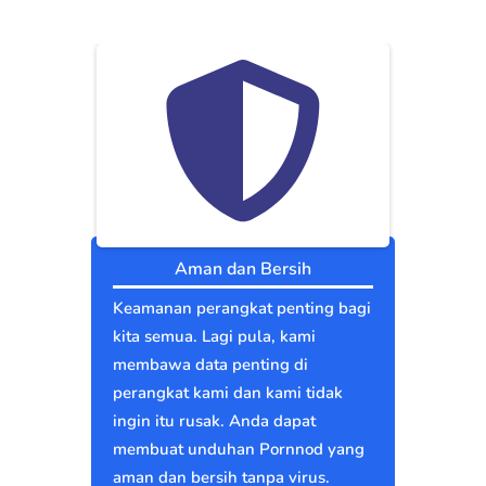
Aman dan Bersih
Keamanan perangkat penting bagi
kita semua. Lagi pula, kami
membawa data penting di
perangkat kami dan kami tidak
ingin itu rusak. Anda dapat
membuat unduhan Pornnod yang
aman dan bersih tanpa virus.