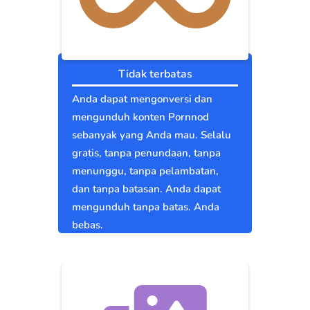
Tidak terbatas
Anda dapat mengonversi dan
mengunduh konten Pornnod
sebanyak yang Anda mau. Selalu
gratis, tanpa penundaan, tanpa
menunggu, tanpa pelambatan,
dan tanpa batasan. Anda dapat
mengunduh tanpa batas. Anda
bebas.