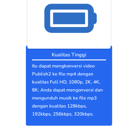
Kualitas Tinggi
Itu dapat mengkonversi video
Publish2 ke file mp4 dengan
kualitas Full HD, 1080p, 2K, 4K,
8K; Anda dapat mengonversi dan
mengunduh musik ke file mp3
dengan kualitas 128kbps,
192kbps, 256kbps, 320kbps.