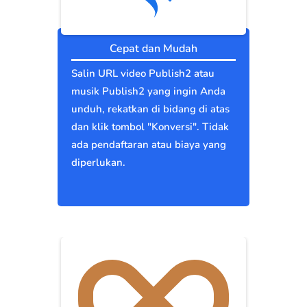
Cepat dan Mudah
Salin URL video Publish2 atau
musik Publish2 yang ingin Anda
unduh, rekatkan di bidang di atas
dan klik tombol "Konversi". Tidak
ada pendaftaran atau biaya yang
diperlukan.