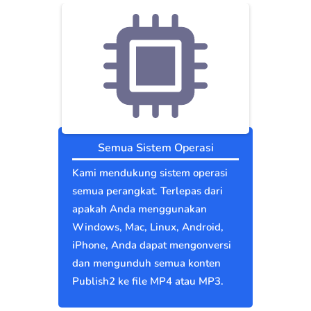
Semua Sistem Operasi
Kami mendukung sistem operasi
semua perangkat. Terlepas dari
apakah Anda menggunakan
Windows, Mac, Linux, Android,
iPhone, Anda dapat mengonversi
dan mengunduh semua konten
Publish2 ke file MP4 atau MP3.