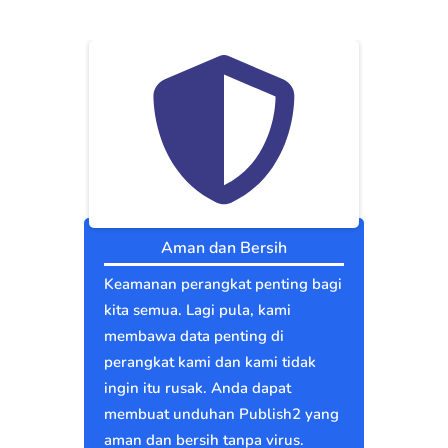
Aman dan Bersih
Keamanan perangkat penting bagi
kita semua. Lagi pula, kami
membawa data penting di
perangkat kami dan kami tidak
ingin itu rusak. Anda dapat
membuat unduhan Publish2 yang
aman dan bersih tanpa virus.