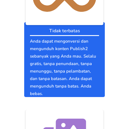
Tidak terbatas
Anda dapat mengonversi dan
mengunduh konten Publish2
sebanyak yang Anda mau. Selalu
gratis, tanpa penundaan, tanpa
menunggu, tanpa pelambatan,
dan tanpa batasan. Anda dapat
mengunduh tanpa batas. Anda
bebas.