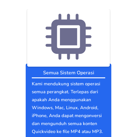
Semua Sistem Operasi
Kami mendukung sistem operasi
semua perangkat. Terlepas dari
apakah Anda menggunakan
Windows, Mac, Linux, Android,
iPhone, Anda dapat mengonversi
dan mengunduh semua konten
Quickvideo ke file MP4 atau MP3.