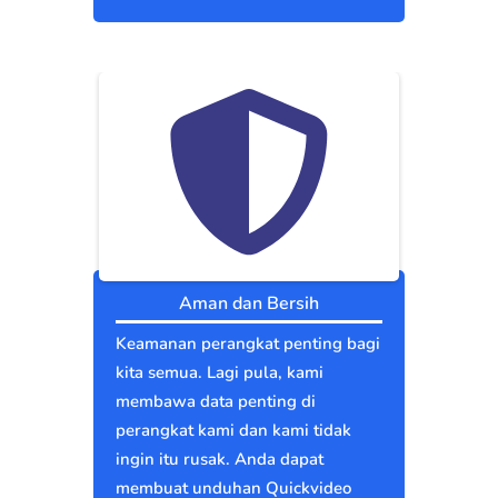
Aman dan Bersih
Keamanan perangkat penting bagi
kita semua. Lagi pula, kami
membawa data penting di
perangkat kami dan kami tidak
ingin itu rusak. Anda dapat
membuat unduhan Quickvideo