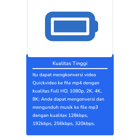
Kualitas Tinggi
Itu dapat mengkonversi video
Quickvideo ke file mp4 dengan
kualitas Full HD, 1080p, 2K, 4K,
8K; Anda dapat mengonversi dan
mengunduh musik ke file mp3
dengan kualitas 128kbps,
192kbps, 256kbps, 320kbps.