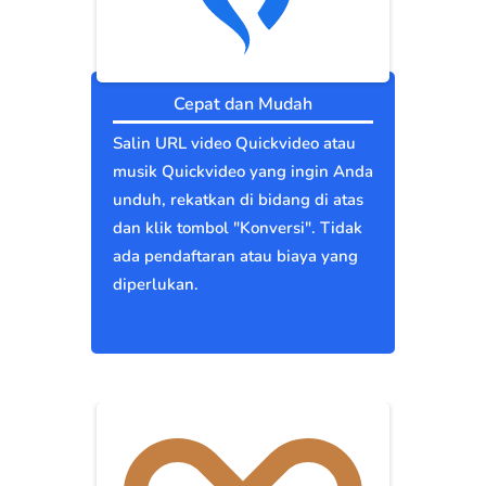
Cepat dan Mudah
Salin URL video Quickvideo atau
musik Quickvideo yang ingin Anda
unduh, rekatkan di bidang di atas
dan klik tombol "Konversi". Tidak
ada pendaftaran atau biaya yang
diperlukan.