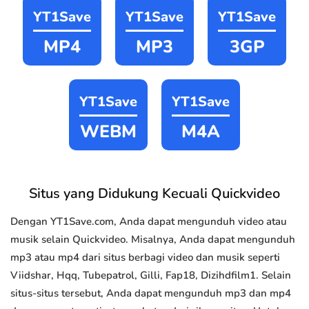
YT1Save
YT1Save
YT1Save
MP4
MP3
3GP
YT1Save
YT1Save
WEBM
M4A
Situs yang Didukung Kecuali Quickvideo
Dengan YT1Save.com, Anda dapat mengunduh video atau
musik selain Quickvideo. Misalnya, Anda dapat mengunduh
mp3 atau mp4 dari situs berbagi video dan musik seperti
Viidshar, Hqq, Tubepatrol, Gilli, Fap18, Dizihdfilm1. Selain
situs-situs tersebut, Anda dapat mengunduh mp3 dan mp4