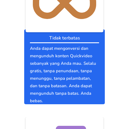
Tidak terbatas
Anda dapat mengonversi dan
mengunduh konten Quickvideo
sebanyak yang Anda mau. Selalu
gratis, tanpa penundaan, tanpa
menunggu, tanpa pelambatan,
dan tanpa batasan. Anda dapat
mengunduh tanpa batas. Anda
bebas.