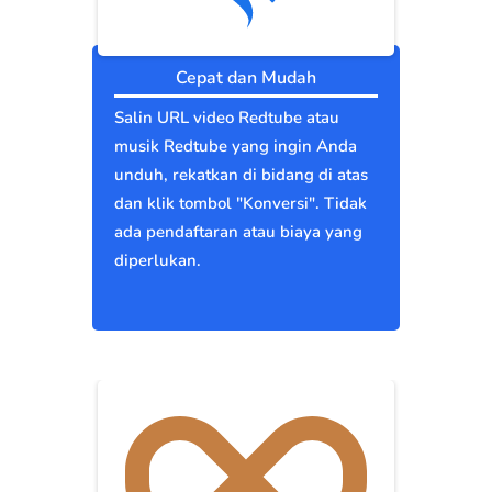
Cepat dan Mudah
Salin URL video Redtube atau
musik Redtube yang ingin Anda
unduh, rekatkan di bidang di atas
dan klik tombol "Konversi". Tidak
ada pendaftaran atau biaya yang
diperlukan.