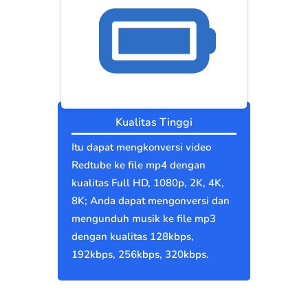
Kualitas Tinggi
Itu dapat mengkonversi video
Redtube ke file mp4 dengan
kualitas Full HD, 1080p, 2K, 4K,
8K; Anda dapat mengonversi dan
mengunduh musik ke file mp3
dengan kualitas 128kbps,
192kbps, 256kbps, 320kbps.