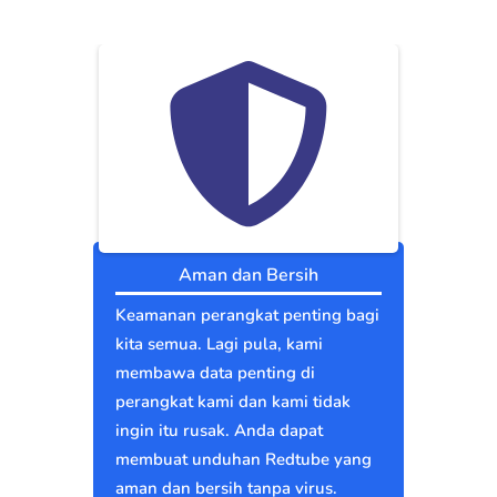
Aman dan Bersih
Keamanan perangkat penting bagi
kita semua. Lagi pula, kami
membawa data penting di
perangkat kami dan kami tidak
ingin itu rusak. Anda dapat
membuat unduhan Redtube yang
aman dan bersih tanpa virus.