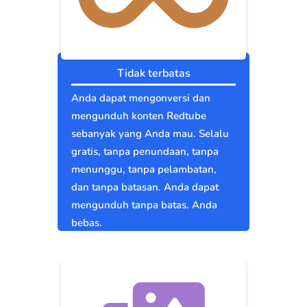
Tidak terbatas
Anda dapat mengonversi dan
mengunduh konten Redtube
sebanyak yang Anda mau. Selalu
gratis, tanpa penundaan, tanpa
menunggu, tanpa pelambatan,
dan tanpa batasan. Anda dapat
mengunduh tanpa batas. Anda
bebas.