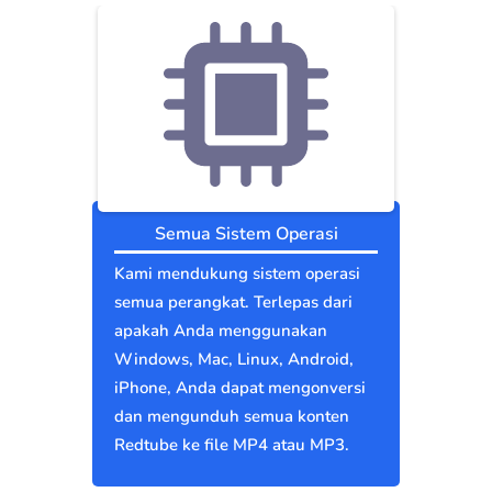
Semua Sistem Operasi
Kami mendukung sistem operasi
semua perangkat. Terlepas dari
apakah Anda menggunakan
Windows, Mac, Linux, Android,
iPhone, Anda dapat mengonversi
dan mengunduh semua konten
Redtube ke file MP4 atau MP3.