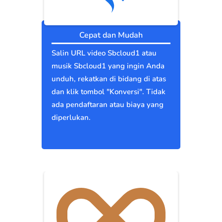
Cepat dan Mudah
Salin URL video Sbcloud1 atau
musik Sbcloud1 yang ingin Anda
unduh, rekatkan di bidang di atas
dan klik tombol "Konversi". Tidak
ada pendaftaran atau biaya yang
diperlukan.