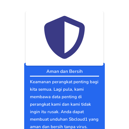
Aman dan Bersih
Keamanan perangkat penting bagi
kita semua. Lagi pula, kami
membawa data penting di
perangkat kami dan kami tidak
ingin itu rusak. Anda dapat
membuat unduhan Sbcloud1 yang
aman dan bersih tanpa virus.