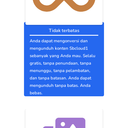
Tidak terbatas
Anda dapat mengonversi dan
mengunduh konten Sbcloud1
sebanyak yang Anda mau. Selalu
gratis, tanpa penundaan, tanpa
menunggu, tanpa pelambatan,
dan tanpa batasan. Anda dapat
mengunduh tanpa batas. Anda
bebas.