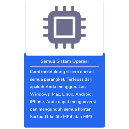
Semua Sistem Operasi
Kami mendukung sistem operasi
semua perangkat. Terlepas dari
apakah Anda menggunakan
Windows, Mac, Linux, Android,
iPhone, Anda dapat mengonversi
dan mengunduh semua konten
Sbcloud1 ke file MP4 atau MP3.