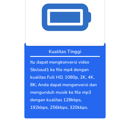
Kualitas Tinggi
Itu dapat mengkonversi video
Sbcloud1 ke file mp4 dengan
kualitas Full HD, 1080p, 2K, 4K,
8K; Anda dapat mengonversi dan
mengunduh musik ke file mp3
dengan kualitas 128kbps,
192kbps, 256kbps, 320kbps.