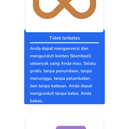
Tidak terbatas
Anda dapat mengonversi dan
mengunduh konten Sbembed1
sebanyak yang Anda mau. Selalu
gratis, tanpa penundaan, tanpa
menunggu, tanpa pelambatan,
dan tanpa batasan. Anda dapat
mengunduh tanpa batas. Anda
bebas.