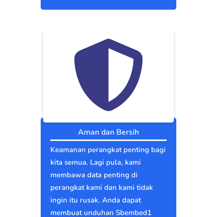
Aman dan Bersih
Keamanan perangkat penting bagi
kita semua. Lagi pula, kami
membawa data penting di
perangkat kami dan kami tidak
ingin itu rusak. Anda dapat
membuat unduhan Sbembed1