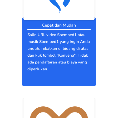
Cepat dan Mudah
Salin URL video Sbembed1 atau
musik Sbembed1 yang ingin Anda
unduh, rekatkan di bidang di atas
dan klik tombol "Konversi". Tidak
ada pendaftaran atau biaya yang
diperlukan.