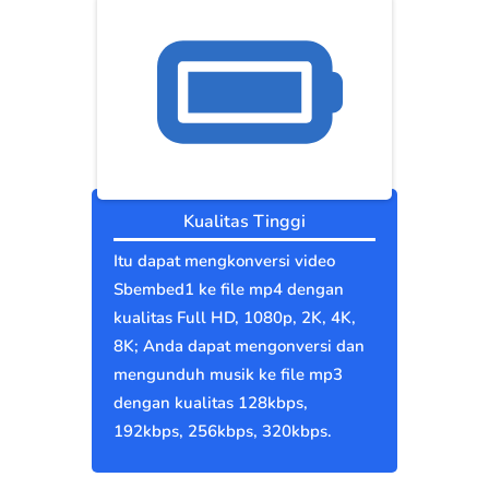
Kualitas Tinggi
Itu dapat mengkonversi video
Sbembed1 ke file mp4 dengan
kualitas Full HD, 1080p, 2K, 4K,
8K; Anda dapat mengonversi dan
mengunduh musik ke file mp3
dengan kualitas 128kbps,
192kbps, 256kbps, 320kbps.