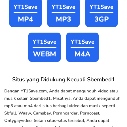
YT1Save
YT1Save
YT1Save
MP4
MP3
3GP
YT1Save
YT1Save
WEBM
M4A
Situs yang Didukung Kecuali Sbembed1
Dengan YT1Save.com, Anda dapat mengunduh video atau
musik selain Sbembed1. Misalnya, Anda dapat mengunduh
mp3 atau mp4 dari situs berbagi video dan musik seperti
Sbfull, Waaw, Camsbay, Pornhoarder, Porncoast,
Onlygayvideo. Selain situs-situs tersebut, Anda dapat