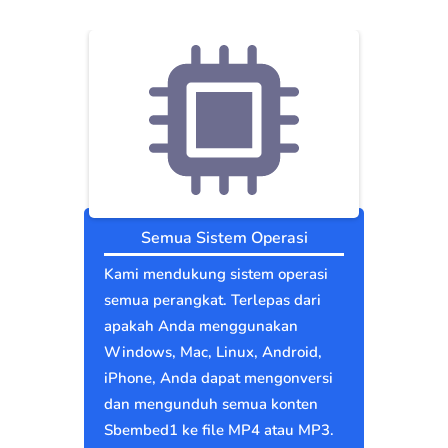
Semua Sistem Operasi
Kami mendukung sistem operasi
semua perangkat. Terlepas dari
apakah Anda menggunakan
Windows, Mac, Linux, Android,
iPhone, Anda dapat mengonversi
dan mengunduh semua konten
Sbembed1 ke file MP4 atau MP3.