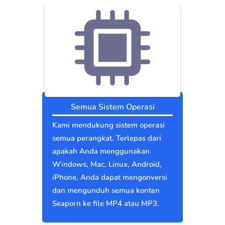
Semua Sistem Operasi
Kami mendukung sistem operasi
semua perangkat. Terlepas dari
apakah Anda menggunakan
Windows, Mac, Linux, Android,
iPhone, Anda dapat mengonversi
dan mengunduh semua konten
Seaporn ke file MP4 atau MP3.