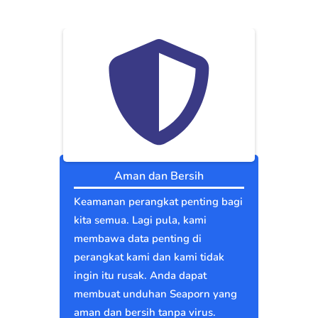
Aman dan Bersih
Keamanan perangkat penting bagi
kita semua. Lagi pula, kami
membawa data penting di
perangkat kami dan kami tidak
ingin itu rusak. Anda dapat
membuat unduhan Seaporn yang
aman dan bersih tanpa virus.