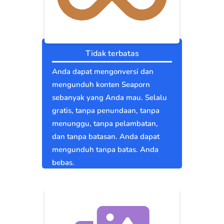
Tidak terbatas
Anda dapat mengonversi dan
mengunduh konten Seaporn
sebanyak yang Anda mau. Selalu
gratis, tanpa penundaan, tanpa
menunggu, tanpa pelambatan,
dan tanpa batasan. Anda dapat
mengunduh tanpa batas. Anda
bebas.