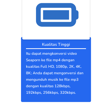
Kualitas Tinggi
Itu dapat mengkonversi video
Seaporn ke file mp4 dengan
kualitas Full HD, 1080p, 2K, 4K,
8K; Anda dapat mengonversi dan
mengunduh musik ke file mp3
dengan kualitas 128kbps,
192kbps, 256kbps, 320kbps.