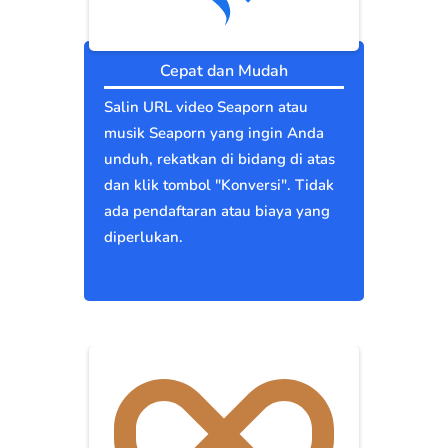
Cepat dan Mudah
Salin URL video Seaporn atau
musik Seaporn yang ingin Anda
unduh, rekatkan di bidang di atas
dan klik tombol "Konversi". Tidak
ada pendaftaran atau biaya yang
diperlukan.