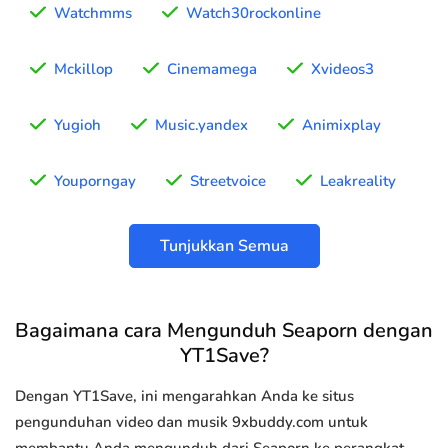
Watchmms
Watch30rockonline
Mckillop
Cinemamega
Xvideos3
Yugioh
Music.yandex
Animixplay
Youporngay
Streetvoice
Leakreality
Tunjukkan Semua
Bagaimana cara Mengunduh Seaporn dengan
YT1Save?
Dengan YT1Save, ini mengarahkan Anda ke situs
pengunduhan video dan musik 9xbuddy.com untuk