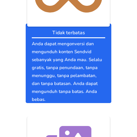
Tidak terbatas
Anda dapat mengonversi dan
mengunduh konten Sendvid
sebanyak yang Anda mau. Selalu
gratis, tanpa penundaan, tanpa
menunggu, tanpa pelambatan,
dan tanpa batasan. Anda dapat
mengunduh tanpa batas. Anda
bebas.