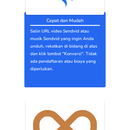
Cepat dan Mudah
Salin URL video Sendvid atau
musik Sendvid yang ingin Anda
unduh, rekatkan di bidang di atas
dan klik tombol "Konversi". Tidak
ada pendaftaran atau biaya yang
diperlukan.