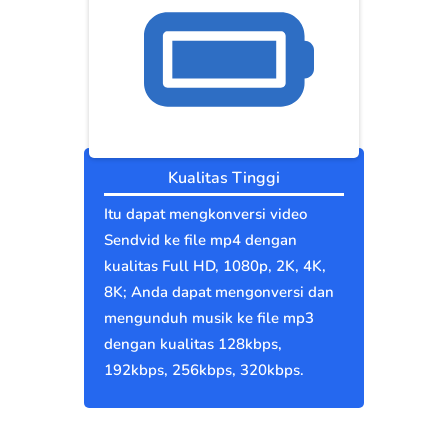
Kualitas Tinggi
Itu dapat mengkonversi video
Sendvid ke file mp4 dengan
kualitas Full HD, 1080p, 2K, 4K,
8K; Anda dapat mengonversi dan
mengunduh musik ke file mp3
dengan kualitas 128kbps,
192kbps, 256kbps, 320kbps.