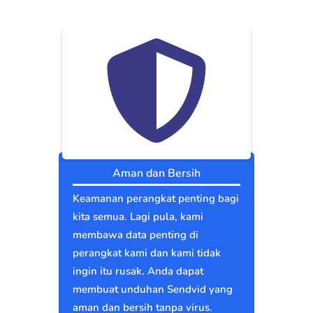
Aman dan Bersih
Keamanan perangkat penting bagi
kita semua. Lagi pula, kami
membawa data penting di
perangkat kami dan kami tidak
ingin itu rusak. Anda dapat
membuat unduhan Sendvid yang
aman dan bersih tanpa virus.