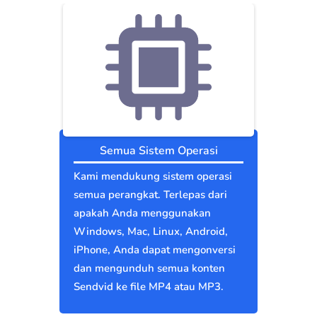
Semua Sistem Operasi
Kami mendukung sistem operasi
semua perangkat. Terlepas dari
apakah Anda menggunakan
Windows, Mac, Linux, Android,
iPhone, Anda dapat mengonversi
dan mengunduh semua konten
Sendvid ke file MP4 atau MP3.