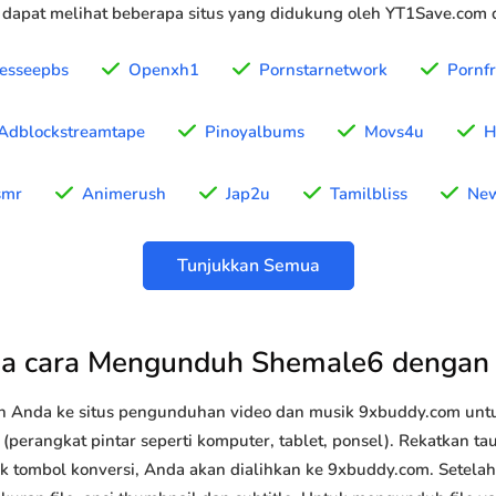
 dapat melihat beberapa situs yang didukung oleh YT1Save.com d
nesseepbs
Openxh1
Pornstarnetwork
Pornf
Adblockstreamtape
Pinoyalbums
Movs4u
H
smr
Animerush
Jap2u
Tamilbliss
New
Tunjukkan Semua
a cara Mengunduh Shemale6 dengan
n Anda ke situs pengunduhan video dan musik 9xbuddy.com u
perangkat pintar seperti komputer, tablet, ponsel). Rekatkan t
ik tombol konversi, Anda akan dialihkan ke 9xbuddy.com. Setelah