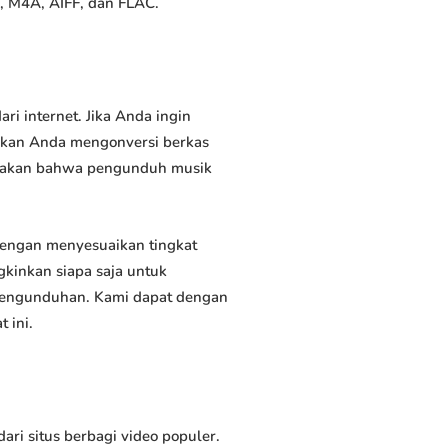
, M4A, AIFF, dan FLAC.
 internet. Jika Anda ingin
inkan Anda mengonversi berkas
atakan bahwa pengunduh musik
engan menyesuaikan tingkat
kinkan siapa saja untuk
 pengunduhan. Kami dapat dengan
 ini.
 situs berbagi video populer.