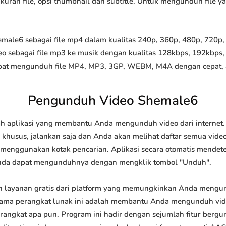
 ukuran file, opsi thumbnail dan subtitle. Untuk mengunduh file 
le6 sebagai file mp4 dalam kualitas 240p, 360p, 480p, 720p, 10
o sebagai file mp3 ke musik dengan kualitas 128kbps, 192kbps,
at mengunduh file MP4, MP3, 3GP, WEBM, M4A dengan cepat, and
Pengunduh Video Shemale6
 aplikasi yang membantu Anda mengunduh video dari internet. 
khusus, jalankan saja dan Anda akan melihat daftar semua video 
u menggunakan kotak pencarian. Aplikasi secara otomatis mendet
nda dapat mengunduhnya dengan mengklik tombol "Unduh".
 layanan gratis dari platform yang memungkinkan Anda meng
tama perangkat lunak ini adalah membantu Anda mengunduh vi
 perangkat apa pun. Program ini hadir dengan sejumlah fitur be