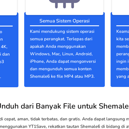
Semua Sistem Operasi
Kami mendukung sistem operasi
Keama
o
semua perangkat. Terlepas dari
kita s
an
apakah Anda menggunakan
memba
 4K,
Windows, Mac, Linux, Android,
perang
i dan
iPhone, Anda dapat mengonversi
ingin 
p3
dan mengunduh semua konten
membu
Shemale6 ke file MP4 atau MP3.
yang a
.
nduh dari Banyak File untuk Shemal
 cepat, aman, tidak terbatas, dan gratis. Anda dapat langsung
enggunakan YT1Save, rekatkan tautan Shemale6 di bidang di ata