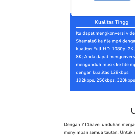
Kualitas Tinggi
Itu dapat mengkonversi vide
Shemale6 ke file mp4 deng
kualitas Full HD, 1080p, 2K,
8K; Anda dapat mengonvers
mengunduh musik ke file m
dengan kualitas 128kbps,
192kbps, 256kbps, 320kbps
U
Dengan YT1Save, unduhan menjadi
menyimpan semua tautan. Untuk m