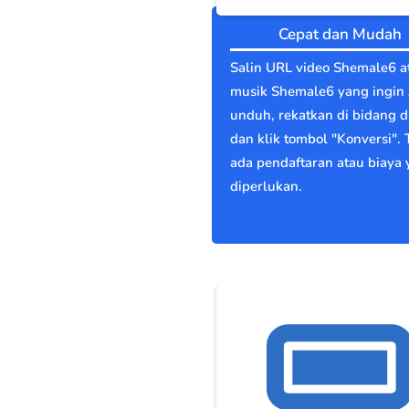
Cepat dan Mudah
Salin URL video Shemale6 a
musik Shemale6 yang ingin
unduh, rekatkan di bidang di
dan klik tombol "Konversi". 
ada pendaftaran atau biaya
diperlukan.