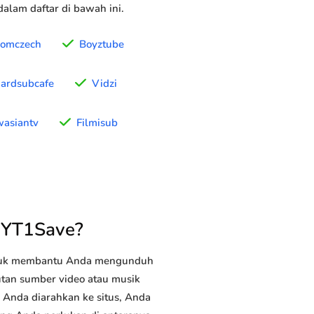
alam daftar di bawah ini.
romczech
Boyztube
ardsubcafe
Vidzi
asiantv
Filmisub
 YT1Save?
ntuk membantu Anda mengunduh
autan sumber video atau musik
 Anda diarahkan ke situs, Anda