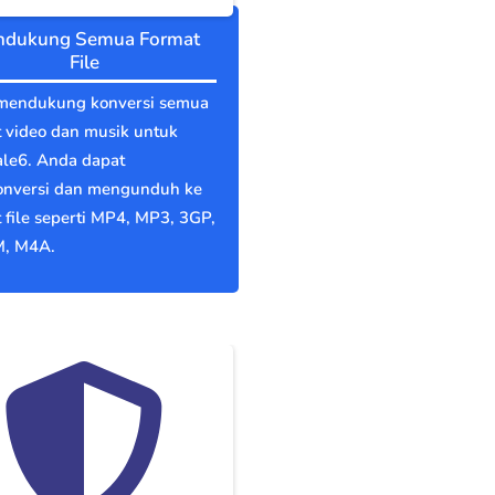
dukung Semua Format
File
mendukung konversi semua
 video dan musik untuk
le6. Anda dapat
nversi dan mengunduh ke
 file seperti MP4, MP3, 3GP,
, M4A.