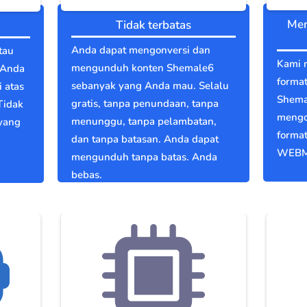
Men
Tidak terbatas
Anda dapat mengonversi dan
tau
Kami 
mengunduh konten Shemale6
 Anda
format
sebanyak yang Anda mau. Selalu
 atas
Shema
gratis, tanpa penundaan, tanpa
Tidak
mengo
menunggu, tanpa pelambatan,
 yang
format
dan tanpa batasan. Anda dapat
WEBM
mengunduh tanpa batas. Anda
bebas.