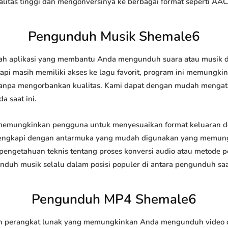
tas tinggi dan mengonversinya ke berbagai format seperti AAC
Pengunduh Musik Shemale6
 aplikasi yang membantu Anda mengunduh suara atau musik dari
api masih memiliki akses ke lagu favorit, program ini memungk
l tanpa mengorbankan kualitas. Kami dapat dengan mudah meng
a saat ini.
mungkinkan pengguna untuk menyesuaikan format keluaran d
 dilengkapi dengan antarmuka yang mudah digunakan yang memung
engetahuan teknis tentang proses konversi audio atau metode
h musik selalu dalam posisi populer di antara pengunduh saat
Pengunduh MP4 Shemale6
perangkat lunak yang memungkinkan Anda mengunduh video dari