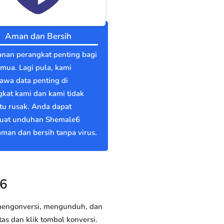
Aman dan Bersih
nan perangkat penting bagi
emua. Lagi pula, kami
wa data penting di
kat kami dan kami tidak
itu rusak. Anda dapat
at unduhan Shemale6
man dan bersih tanpa virus.
e6
 mengonversi, mengunduh, dan
s dan klik tombol konversi.