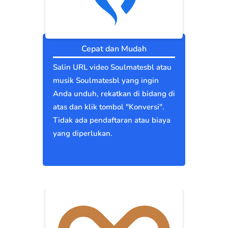
Cepat dan Mudah
Salin URL video Soulmatesbl atau
musik Soulmatesbl yang ingin
Anda unduh, rekatkan di bidang di
atas dan klik tombol "Konversi".
Tidak ada pendaftaran atau biaya
yang diperlukan.