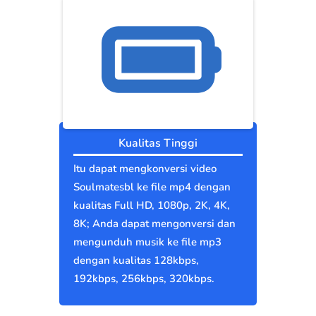
Kualitas Tinggi
Itu dapat mengkonversi video
Soulmatesbl ke file mp4 dengan
kualitas Full HD, 1080p, 2K, 4K,
8K; Anda dapat mengonversi dan
mengunduh musik ke file mp3
dengan kualitas 128kbps,
192kbps, 256kbps, 320kbps.