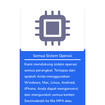
Semua Sistem Operasi
Kami mendukung sistem operasi
semua perangkat. Terlepas dari
apakah Anda menggunakan
Windows, Mac, Linux, Android,
iPhone, Anda dapat mengonversi
dan mengunduh semua konten
Soulmatesbl ke file MP4 atau