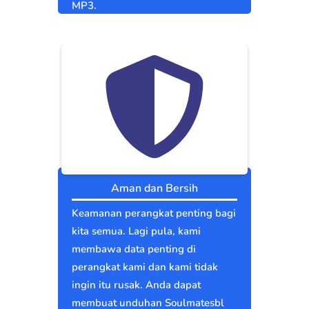
MP3.
Aman dan Bersih
Keamanan perangkat penting bagi
kita semua. Lagi pula, kami
membawa data penting di
perangkat kami dan kami tidak
ingin itu rusak. Anda dapat
membuat unduhan Soulmatesbl