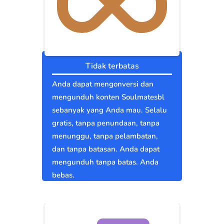
Tidak terbatas
Anda dapat mengonversi dan
mengunduh konten Soulmatesbl
sebanyak yang Anda mau. Selalu
gratis, tanpa penundaan, tanpa
menunggu, tanpa pelambatan,
dan tanpa batasan. Anda dapat
mengunduh tanpa batas. Anda
bebas.