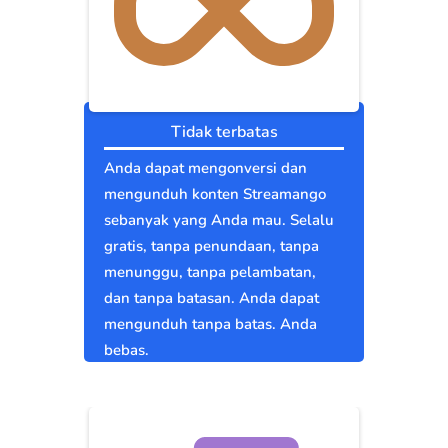
Tidak terbatas
Anda dapat mengonversi dan
mengunduh konten Streamango
sebanyak yang Anda mau. Selalu
gratis, tanpa penundaan, tanpa
menunggu, tanpa pelambatan,
dan tanpa batasan. Anda dapat
mengunduh tanpa batas. Anda
bebas.