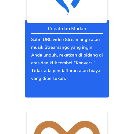
Cepat dan Mudah
Salin URL video Streamango atau
musik Streamango yang ingin
Anda unduh, rekatkan di bidang di
atas dan klik tombol "Konversi".
Tidak ada pendaftaran atau biaya
yang diperlukan.