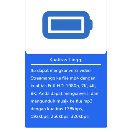
Kualitas Tinggi
Itu dapat mengkonversi video
Streamango ke file mp4 dengan
kualitas Full HD, 1080p, 2K, 4K,
8K; Anda dapat mengonversi dan
mengunduh musik ke file mp3
dengan kualitas 128kbps,
192kbps, 256kbps, 320kbps.