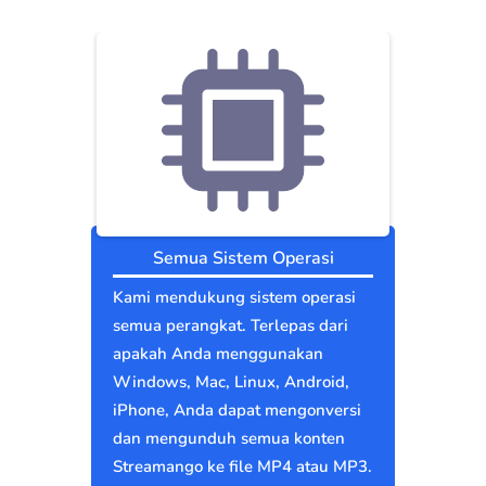
Semua Sistem Operasi
Kami mendukung sistem operasi
semua perangkat. Terlepas dari
apakah Anda menggunakan
Windows, Mac, Linux, Android,
iPhone, Anda dapat mengonversi
dan mengunduh semua konten
Streamango ke file MP4 atau MP3.