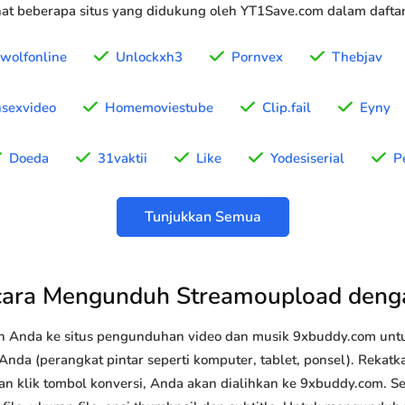
t beberapa situs yang didukung oleh YT1Save.com dalam daftar 
wolfonline
Unlockxh3
Pornvex
Thebjav
nsexvideo
Homemoviestube
Clip.fail
Eyny
Doeda
31vaktii
Like
Yodesiserial
P
Tunjukkan Semua
cara Mengunduh Streamoupload deng
n Anda ke situs pengunduhan video dan musik 9xbuddy.com u
nda (perangkat pintar seperti komputer, tablet, ponsel). Rekat
an klik tombol konversi, Anda akan dialihkan ke 9xbuddy.com. Se