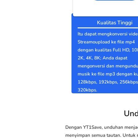
Kualitas Tinggi
Itu dapat mengkonversi vide
Streamoupload ke file mp4
dengan kualitas Full HD, 10
2K, 4K, 8K; Anda dapat
mengonversi dan mengund
musik ke file mp3 dengan ku
128kbps, 192kbps, 256kbps
320kbps.
Und
Dengan YT1Save, unduhan menjadi
menyimpan semua tautan. Untuk m