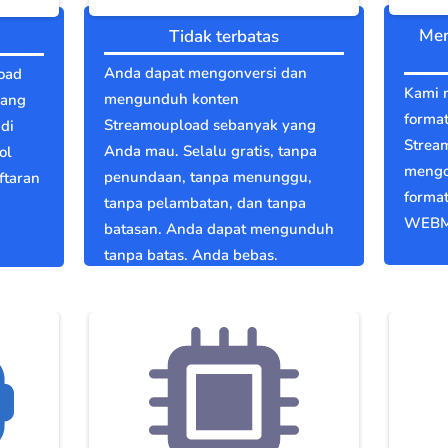
Men
Tidak terbatas
Anda dapat mengonversi dan
oad
Kami 
mengunduh konten
yang
format
Streamoupload sebanyak yang
di
Strea
Anda mau. Selalu gratis, tanpa
ol
mengo
penundaan, tanpa menunggu,
ftaran
format
tanpa pelambatan, dan tanpa
WEBM
batasan. Anda dapat mengunduh
tanpa batas. Anda bebas.