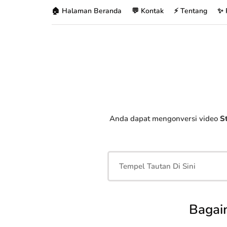
🏠 Halaman Beranda
💬 Kontak
⚡ Tentang
✨ 
Anda dapat mengonversi video
S
Bagai