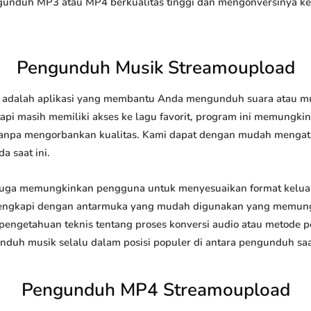
duh MP3 atau MP4 berkualitas tinggi dan mengonversinya ke b
Pengunduh Musik Streamoupload
dalah aplikasi yang membantu Anda mengunduh suara atau musik
api masih memiliki akses ke lagu favorit, program ini memungk
l tanpa mengorbankan kualitas. Kami dapat dengan mudah meng
a saat ini.
ga memungkinkan pengguna untuk menyesuaikan format keluar
 dilengkapi dengan antarmuka yang mudah digunakan yang memung
engetahuan teknis tentang proses konversi audio atau metode
h musik selalu dalam posisi populer di antara pengunduh saat
Pengunduh MP4 Streamoupload