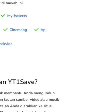
di bawah ini.
Mylfselects
Cinemabg
Api
eekvids
an YT1Save?
ntuk membantu Anda mengunduh
kan tautan sumber video atau musik
telah Anda diarahkan ke situs,