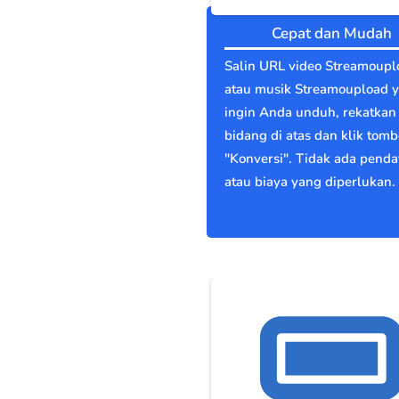
Cepat dan Mudah
Salin URL video Streamoupl
atau musik Streamoupload 
ingin Anda unduh, rekatkan 
bidang di atas dan klik tomb
"Konversi". Tidak ada penda
atau biaya yang diperlukan.