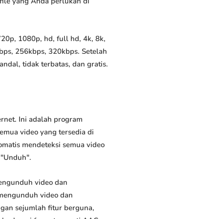
file yang Anda perlukan di
p, 1080p, hd, full hd, 4k, 8k,
bps, 256kbps, 320kbps. Setelah
al, tidak terbatas, dan gratis.
net. Ini adalah program
emua video yang tersedia di
tomatis mendeteksi semua video
 "Unduh".
engunduh video dan
 mengunduh video dan
ngan sejumlah fitur berguna,