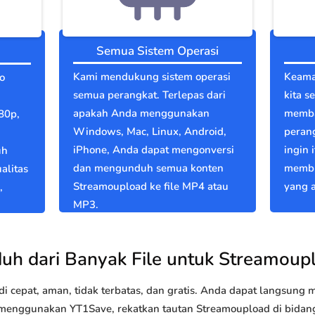
Semua Sistem Operasi
Kami mendukung sistem operasi
Keama
o
semua perangkat. Terlepas dari
kita s
apakah Anda menggunakan
memba
80p,
Windows, Mac, Linux, Android,
perang
iPhone, Anda dapat mengonversi
ingin 
uh
dan mengunduh semua konten
membu
alitas
Streamoupload ke file MP4 atau
yang a
,
MP3.
uh dari Banyak File untuk Streamoup
 cepat, aman, tidak terbatas, dan gratis. Anda dapat langsung
enggunakan YT1Save, rekatkan tautan Streamoupload di bidang d