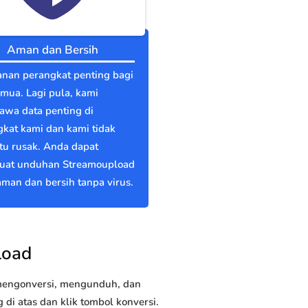
Aman dan Bersih
nan perangkat penting bagi
emua. Lagi pula, kami
wa data penting di
kat kami dan kami tidak
itu rusak. Anda dapat
at unduhan Streamoupload
man dan bersih tanpa virus.
load
 mengonversi, mengunduh, dan
i atas dan klik tombol konversi.