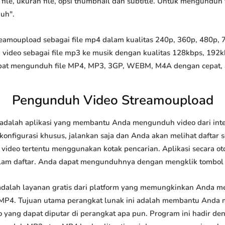
file, ukuran file, opsi thumbnail dan subtitle. Untuk mengunduh 
duh".
moupload sebagai file mp4 dalam kualitas 240p, 360p, 480p, 720
video sebagai file mp3 ke musik dengan kualitas 128kbps, 192k
at mengunduh file MP4, MP3, 3GP, WEBM, M4A dengan cepat, and
Pengunduh Video Streamoupload
dalah aplikasi yang membantu Anda mengunduh video dari inter
onfigurasi khusus, jalankan saja dan Anda akan melihat daftar s
i video tertentu menggunakan kotak pencarian. Aplikasi secara o
lam daftar. Anda dapat mengunduhnya dengan mengklik tombol
alah layanan gratis dari platform yang memungkinkan Anda m
P4. Tujuan utama perangkat lunak ini adalah membantu Anda
 yang dapat diputar di perangkat apa pun. Program ini hadir de