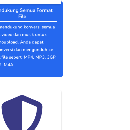
dukung Semua Format
File
mendukung konversi semua
 video dan musik untuk
moupload. Anda dapat
nversi dan mengunduh ke
 file seperti MP4, MP3, 3GP,
, M4A.