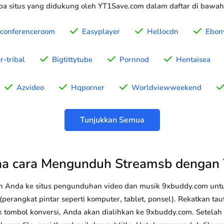
a situs yang didukung oleh YT1Save.com dalam daftar di bawah 
hconferenceroom
Easyplayer
Hellocdn
Ebon
r-tribal
Bigtittytube
Pornnod
Hentaisea
Azvideo
Hqporner
Worldviewweekend
Tunjukkan Semua
a cara Mengunduh Streamsb dengan
n Anda ke situs pengunduhan video dan musik 9xbuddy.com u
perangkat pintar seperti komputer, tablet, ponsel). Rekatkan ta
ik tombol konversi, Anda akan dialihkan ke 9xbuddy.com. Setelah