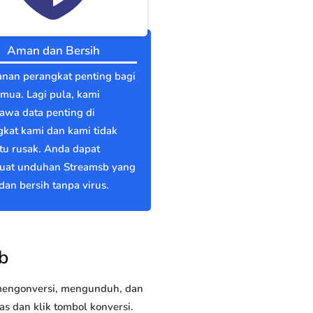
Aman dan Bersih
nan perangkat penting bagi
emua. Lagi pula, kami
wa data penting di
kat kami dan kami tidak
itu rusak. Anda dapat
at unduhan Streamsb yang
an bersih tanpa virus.
b
 mengonversi, mengunduh, dan
 dan klik tombol konversi.