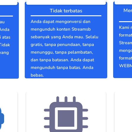
Men
Tidak terbatas
Anda dapat mengonversi dan
tau
Kami 
mengunduh konten Streamsb
 Anda
format
sebanyak yang Anda mau. Selalu
 atas
Strea
gratis, tanpa penundaan, tanpa
Tidak
mengo
menunggu, tanpa pelambatan,
 yang
format
dan tanpa batasan. Anda dapat
WEBM
mengunduh tanpa batas. Anda
bebas.