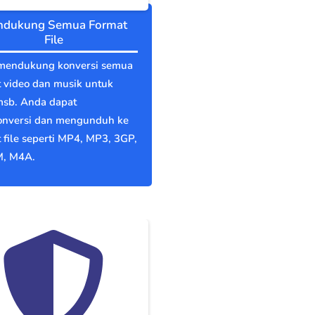
dukung Semua Format
File
mendukung konversi semua
 video dan musik untuk
msb. Anda dapat
nversi dan mengunduh ke
 file seperti MP4, MP3, 3GP,
, M4A.