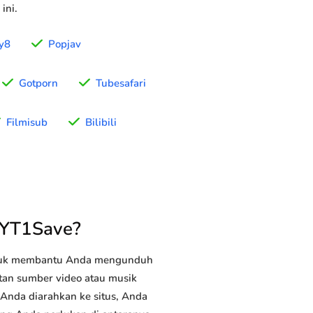
ini.
y8
Popjav
Gotporn
Tubesafari
Filmisub
Bilibili
 YT1Save?
ntuk membantu Anda mengunduh
utan sumber video atau musik
 Anda diarahkan ke situs, Anda