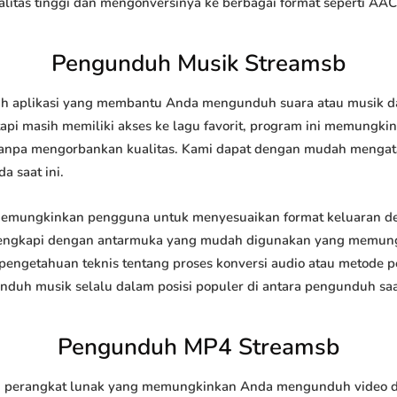
tas tinggi dan mengonversinya ke berbagai format seperti AAC
Pengunduh Musik Streamsb
 aplikasi yang membantu Anda mengunduh suara atau musik dari
api masih memiliki akses ke lagu favorit, program ini memungk
l tanpa mengorbankan kualitas. Kami dapat dengan mudah meng
a saat ini.
mungkinkan pengguna untuk menyesuaikan format keluaran de
 dilengkapi dengan antarmuka yang mudah digunakan yang memung
engetahuan teknis tentang proses konversi audio atau metode
h musik selalu dalam posisi populer di antara pengunduh saat
Pengunduh MP4 Streamsb
perangkat lunak yang memungkinkan Anda mengunduh video dari