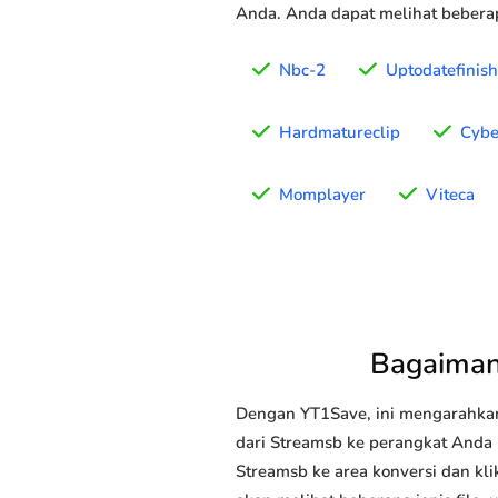
Anda. Anda dapat melihat beberap
Nbc-2
Uptodatefinis
Hardmatureclip
Cybe
Momplayer
Viteca
Bagaiman
Dengan YT1Save, ini mengarahka
dari Streamsb ke perangkat Anda (
Streamsb ke area konversi dan kl