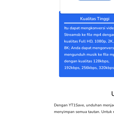
Kualitas Tinggi
Itu dapat mengkonversi vide
Streamsb ke file mp4 denga
kualitas Full HD, 1080p, 2K,
8K; Anda dapat mengonvers
mengunduh musik ke file m
dengan kualitas 128kbps,
192kbps, 256kbps, 320kbps
Dengan YT1Save, unduhan menjadi
menyimpan semua tautan. Untuk me