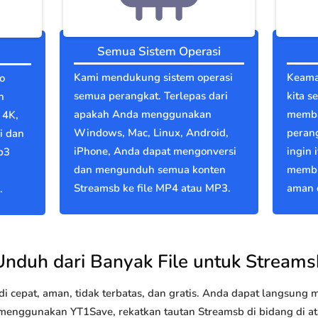
Semua Sistem Operasi
Kami mendukung sistem operasi
Keama
o
semua perangkat. Terlepas dari
kita s
n
apakah Anda menggunakan
memba
 4K,
Windows, Mac, Linux, Android,
perang
i dan
iPhone, Anda dapat mengonversi
ingin 
p3
dan mengunduh semua konten
membu
Streamsb ke file MP4 atau MP3.
aman d
.
Unduh dari Banyak File untuk Streams
 cepat, aman, tidak terbatas, dan gratis. Anda dapat langsung
nggunakan YT1Save, rekatkan tautan Streamsb di bidang di atas