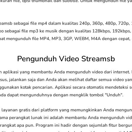
 ukuran file, opsi thumbnail dan subtitle. Untuk mengunduh file 
msb sebagai file mp4 dalam kualitas 240p, 360p, 480p, 720p, 10
o sebagai file mp3 ke musik dengan kualitas 128kbps, 192kbps,
at mengunduh file MP4, MP3, 3GP, WEBM, M4A dengan cepat, and
Pengunduh Video Streamsb
 aplikasi yang membantu Anda mengunduh video dari internet. 
us, jalankan saja dan Anda akan melihat daftar semua video yang
ggunakan kotak pencarian. Aplikasi secara otomatis mendeteksi 
nda dapat mengunduhnya dengan mengklik tombol "Unduh".
layanan gratis dari platform yang memungkinkan Anda mengu
tama perangkat lunak ini adalah membantu Anda mengunduh vi
 perangkat apa pun. Program ini hadir dengan sejumlah fitur be