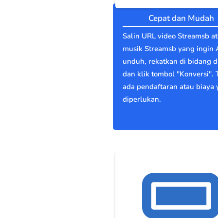
Cepat dan Mudah
Salin URL video Streamsb a
musik Streamsb yang ingin
unduh, rekatkan di bidang di
dan klik tombol "Konversi". 
ada pendaftaran atau biaya
diperlukan.