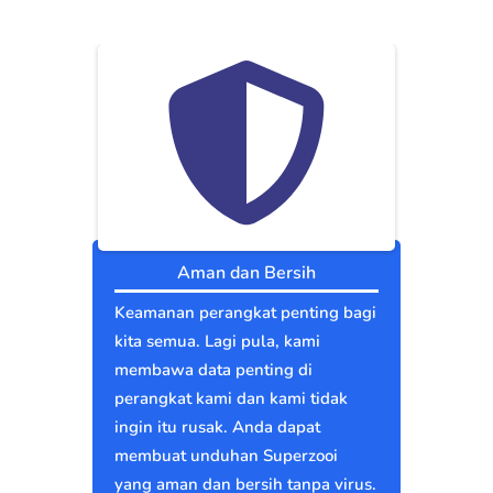
Aman dan Bersih
Keamanan perangkat penting bagi
kita semua. Lagi pula, kami
membawa data penting di
perangkat kami dan kami tidak
ingin itu rusak. Anda dapat
membuat unduhan Superzooi
yang aman dan bersih tanpa virus.