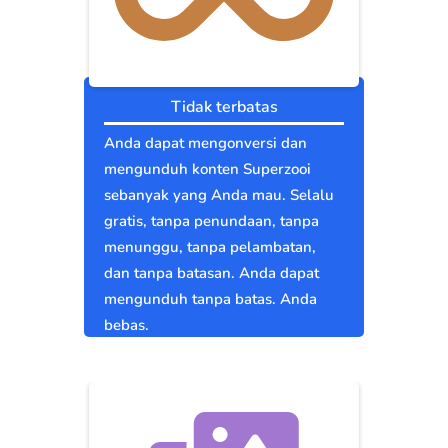
Tidak terbatas
Anda dapat mengonversi dan
mengunduh konten Superzooi
sebanyak yang Anda mau. Selalu
gratis, tanpa penundaan, tanpa
menunggu, tanpa pelambatan,
dan tanpa batasan. Anda dapat
mengunduh tanpa batas. Anda
bebas.