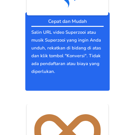
Cepat dan Mudah
Salin URL video Superzooi atau
musik Superzooi yang ingin Anda
unduh, rekatkan di bidang di atas
dan klik tombol "Konversi". Tidak
ada pendaftaran atau biaya yang
diperlukan.