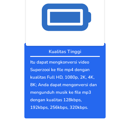
Kualitas Tinggi
Itu dapat mengkonversi video
Superzooi ke file mp4 dengan
kualitas Full HD, 1080p, 2K, 4K,
8K; Anda dapat mengonversi dan
mengunduh musik ke file mp3
dengan kualitas 128kbps,
192kbps, 256kbps, 320kbps.