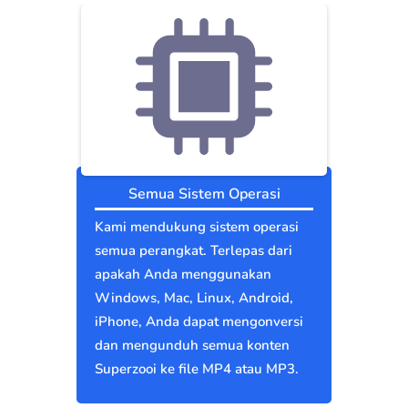
Semua Sistem Operasi
Kami mendukung sistem operasi
semua perangkat. Terlepas dari
apakah Anda menggunakan
Windows, Mac, Linux, Android,
iPhone, Anda dapat mengonversi
dan mengunduh semua konten
Superzooi ke file MP4 atau MP3.