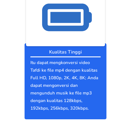
Kualitas Tinggi
Itu dapat mengkonversi video
Tafdi ke file mp4 dengan kualitas
Full HD, 1080p, 2K, 4K, 8K; Anda
dapat mengonversi dan
mengunduh musik ke file mp3
dengan kualitas 128kbps,
192kbps, 256kbps, 320kbps.