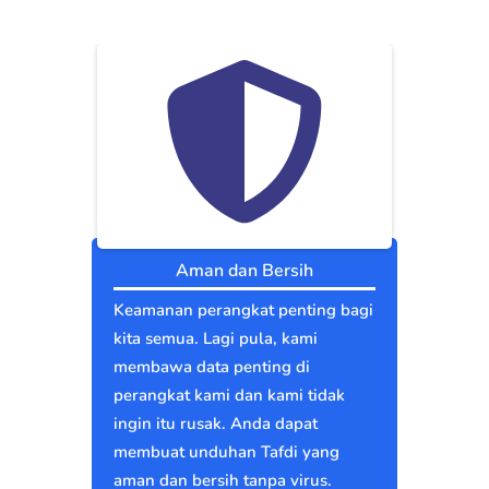
Aman dan Bersih
Keamanan perangkat penting bagi
kita semua. Lagi pula, kami
membawa data penting di
perangkat kami dan kami tidak
ingin itu rusak. Anda dapat
membuat unduhan Tafdi yang
aman dan bersih tanpa virus.