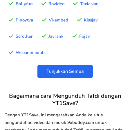
Bollyfun
Rovideo
Taxiasian
Pinoytva
Vkembed
Kissjav
Scrolller
Javrank
Fbjav
Wcoanimedub
Tunjukkan Semua
Bagaimana cara Mengunduh Tafdi dengan
YT1Save?
Dengan YT1Save, ini mengarahkan Anda ke situs
pengunduhan video dan musik 9xbuddy.com untuk