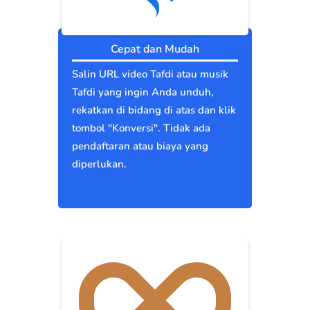
Cepat dan Mudah
Salin URL video Tafdi atau musik
Tafdi yang ingin Anda unduh,
rekatkan di bidang di atas dan klik
tombol "Konversi". Tidak ada
pendaftaran atau biaya yang
diperlukan.