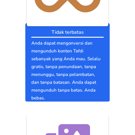
Tidak terbatas
Anda dapat mengonversi dan
mengunduh konten Tafdi
sebanyak yang Anda mau. Selalu
gratis, tanpa penundaan, tanpa
menunggu, tanpa pelambatan,
dan tanpa batasan. Anda dapat
mengunduh tanpa batas. Anda
bebas.