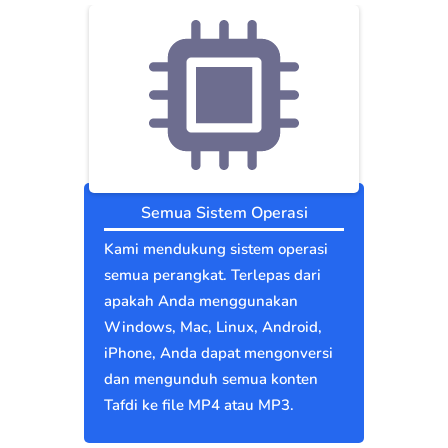
Semua Sistem Operasi
Kami mendukung sistem operasi
semua perangkat. Terlepas dari
apakah Anda menggunakan
Windows, Mac, Linux, Android,
iPhone, Anda dapat mengonversi
dan mengunduh semua konten
Tafdi ke file MP4 atau MP3.