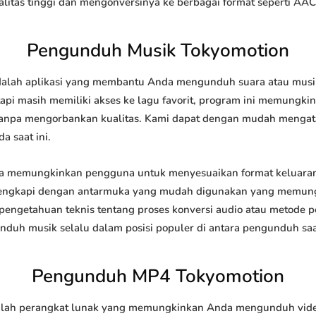
tas tinggi dan mengonversinya ke berbagai format seperti AAC
Pengunduh Musik Tokyomotion
lah aplikasi yang membantu Anda mengunduh suara atau musik d
api masih memiliki akses ke lagu favorit, program ini memungk
l tanpa mengorbankan kualitas. Kami dapat dengan mudah meng
a saat ini.
 memungkinkan pengguna untuk menyesuaikan format keluaran
 dilengkapi dengan antarmuka yang mudah digunakan yang memung
engetahuan teknis tentang proses konversi audio atau metode
h musik selalu dalam posisi populer di antara pengunduh saat
Pengunduh MP4 Tokyomotion
ah perangkat lunak yang memungkinkan Anda mengunduh video d