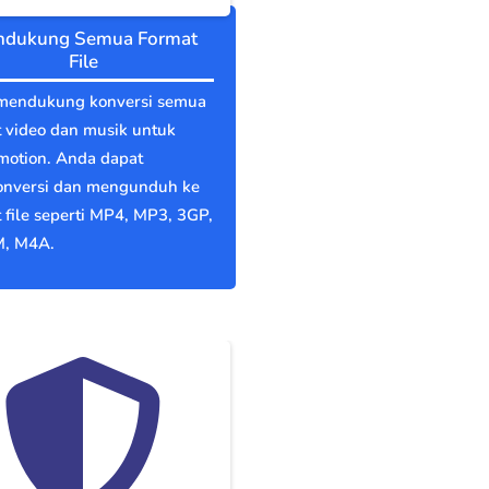
dukung Semua Format
File
mendukung konversi semua
 video dan musik untuk
motion. Anda dapat
nversi dan mengunduh ke
 file seperti MP4, MP3, 3GP,
, M4A.