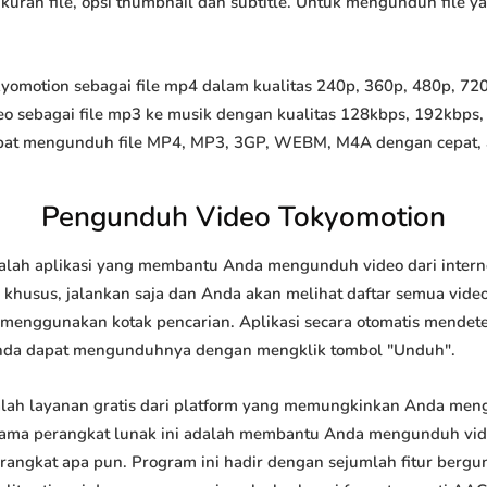
 ukuran file, opsi thumbnail dan subtitle. Untuk mengunduh file 
motion sebagai file mp4 dalam kualitas 240p, 360p, 480p, 720p,
o sebagai file mp3 ke musik dengan kualitas 128kbps, 192kbps,
at mengunduh file MP4, MP3, 3GP, WEBM, M4A dengan cepat, and
Pengunduh Video Tokyomotion
lah aplikasi yang membantu Anda mengunduh video dari interne
khusus, jalankan saja dan Anda akan melihat daftar semua video 
u menggunakan kotak pencarian. Aplikasi secara otomatis mendet
nda dapat mengunduhnya dengan mengklik tombol "Unduh".
ah layanan gratis dari platform yang memungkinkan Anda me
tama perangkat lunak ini adalah membantu Anda mengunduh vi
 perangkat apa pun. Program ini hadir dengan sejumlah fitur be