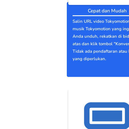
Cepat dan Mudah
Salin URL video Tokyomotio
musik Tokyomotion yang ing
Anda unduh, rekatkan di bi
atas dan klik tombol "Konver
Tidak ada pendaftaran atau 
yang diperlukan.