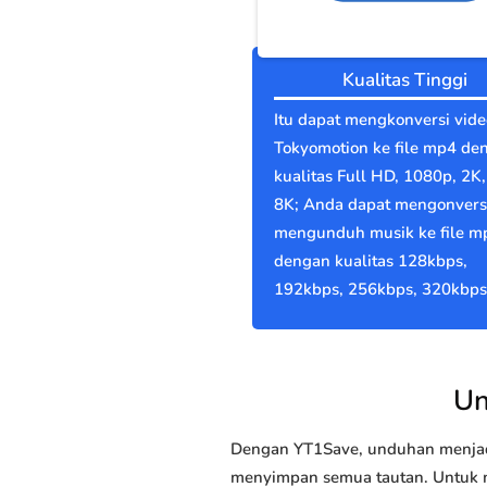
Kualitas Tinggi
Itu dapat mengkonversi vide
Tokyomotion ke file mp4 de
kualitas Full HD, 1080p, 2K,
8K; Anda dapat mengonvers
mengunduh musik ke file m
dengan kualitas 128kbps,
192kbps, 256kbps, 320kbps
Un
Dengan YT1Save, unduhan menjadi
menyimpan semua tautan. Untuk me