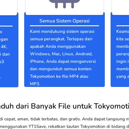
Semua Sistem Operasi
Kami mendukung sistem operasi
Keama
o
semua perangkat. Terlepas dari
kita s
ngan
apakah Anda menggunakan
memba
 4K,
Windows, Mac, Linux, Android,
perang
i dan
iPhone, Anda dapat mengonversi
ingin 
p3
dan mengunduh semua konten
membu
Tokyomotion ke file MP4 atau
yang a
.
MP3.
duh dari Banyak File untuk Tokyomot
 cepat, aman, tidak terbatas, dan gratis. Anda dapat langsung
nggunakan YT1Save, rekatkan tautan Tokyomotion di bidang di a