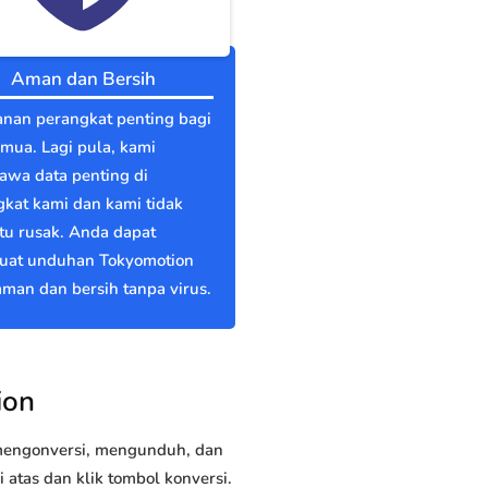
Aman dan Bersih
nan perangkat penting bagi
emua. Lagi pula, kami
wa data penting di
kat kami dan kami tidak
itu rusak. Anda dapat
at unduhan Tokyomotion
man dan bersih tanpa virus.
ion
 mengonversi, mengunduh, dan
tas dan klik tombol konversi.