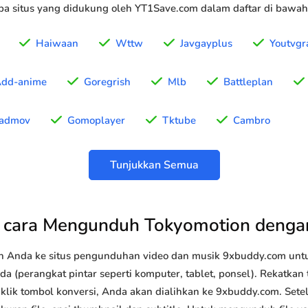
a situs yang didukung oleh YT1Save.com dalam daftar di bawah 
Haiwaan
Wttw
Javgayplus
Youtvgra
dd-anime
Goregrish
Mlb
Battleplan
admov
Gomoplayer
Tktube
Cambro
Tunjukkan Semua
 cara Mengunduh Tokyomotion denga
n Anda ke situs pengunduhan video dan musik 9xbuddy.com u
a (perangkat pintar seperti komputer, tablet, ponsel). Rekatkan
 klik tombol konversi, Anda akan dialihkan ke 9xbuddy.com. Sete