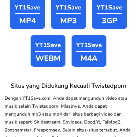
YT1Save
YT1Save
YT1Save
MP4
MP3
3GP
YT1Save
YT1Save
WEBM
M4A
Situs yang Didukung Kecuali Twistedporn
Dengan YT1Save.com, Anda dapat mengunduh video atau
musik selain Twistedporn. Misalnya, Anda dapat
mengunduh mp3 atau mp4 dari situs berbagi video dan
musik seperti Shidestream, Sbvideos, Dood.Yt, Fsiblog2,
Zoozhamster, Freepornsex. Selain situs-situs tersebut, Anda