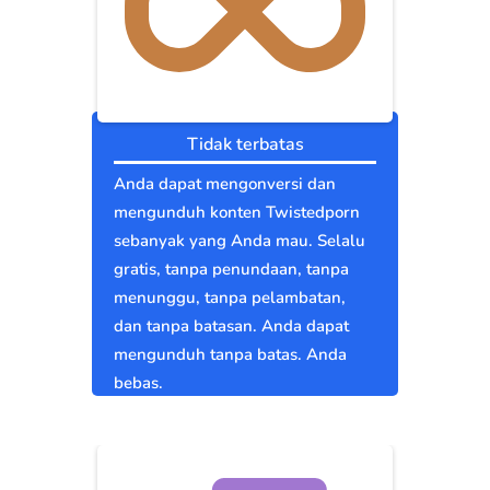
Tidak terbatas
Anda dapat mengonversi dan
mengunduh konten Twistedporn
sebanyak yang Anda mau. Selalu
gratis, tanpa penundaan, tanpa
menunggu, tanpa pelambatan,
dan tanpa batasan. Anda dapat
mengunduh tanpa batas. Anda
bebas.