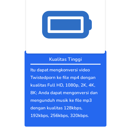
Kualitas Tinggi
Itu dapat mengkonversi video
Twistedporn ke file mp4 dengan
kualitas Full HD, 1080p, 2K, 4K,
8K; Anda dapat mengonversi dan
mengunduh musik ke file mp3
dengan kualitas 128kbps,
192kbps, 256kbps, 320kbps.