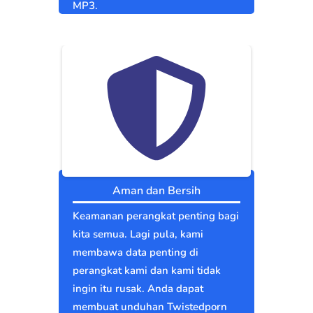
MP3.
Aman dan Bersih
Keamanan perangkat penting bagi
kita semua. Lagi pula, kami
membawa data penting di
perangkat kami dan kami tidak
ingin itu rusak. Anda dapat
membuat unduhan Twistedporn