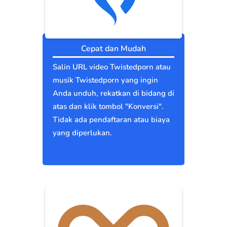
Cepat dan Mudah
Salin URL video Twistedporn atau
musik Twistedporn yang ingin
Anda unduh, rekatkan di bidang di
atas dan klik tombol "Konversi".
Tidak ada pendaftaran atau biaya
yang diperlukan.