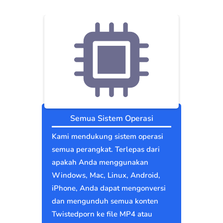
Semua Sistem Operasi
Kami mendukung sistem operasi
semua perangkat. Terlepas dari
apakah Anda menggunakan
Windows, Mac, Linux, Android,
iPhone, Anda dapat mengonversi
dan mengunduh semua konten
Twistedporn ke file MP4 atau