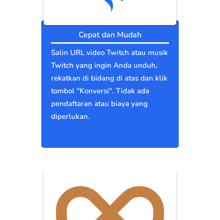
Cepat dan Mudah
Salin URL video Twitch atau musik
Twitch yang ingin Anda unduh,
rekatkan di bidang di atas dan klik
tombol "Konversi". Tidak ada
pendaftaran atau biaya yang
diperlukan.