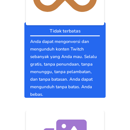
Tidak terbatas
Anda dapat mengonversi dan
mengunduh konten Twitch
sebanyak yang Anda mau. Selalu
gratis, tanpa penundaan, tanpa
menunggu, tanpa pelambatan,
dan tanpa batasan. Anda dapat
mengunduh tanpa batas. Anda
bebas.