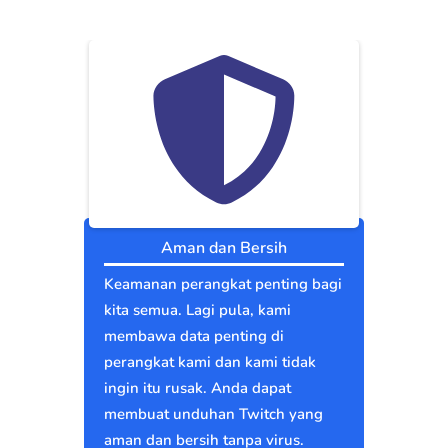
Aman dan Bersih
Keamanan perangkat penting bagi
kita semua. Lagi pula, kami
membawa data penting di
perangkat kami dan kami tidak
ingin itu rusak. Anda dapat
membuat unduhan Twitch yang
aman dan bersih tanpa virus.