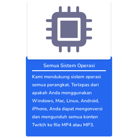
Semua Sistem Operasi
Kami mendukung sistem operasi
semua perangkat. Terlepas dari
apakah Anda menggunakan
Windows, Mac, Linux, Android,
iPhone, Anda dapat mengonversi
dan mengunduh semua konten
Twitch ke file MP4 atau MP3.