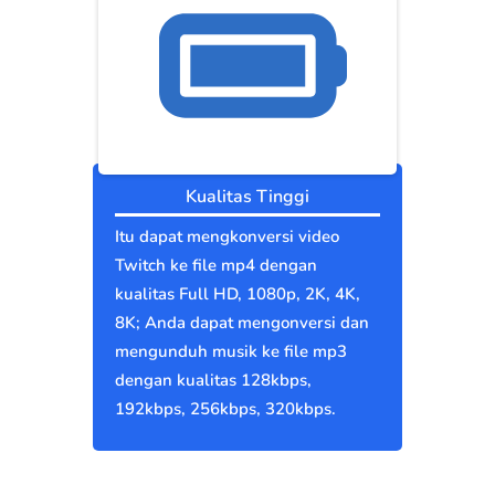
Kualitas Tinggi
Itu dapat mengkonversi video
Twitch ke file mp4 dengan
kualitas Full HD, 1080p, 2K, 4K,
8K; Anda dapat mengonversi dan
mengunduh musik ke file mp3
dengan kualitas 128kbps,
192kbps, 256kbps, 320kbps.