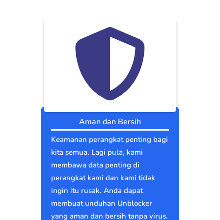
Aman dan Bersih
Keamanan perangkat penting bagi
kita semua. Lagi pula, kami
membawa data penting di
perangkat kami dan kami tidak
ingin itu rusak. Anda dapat
membuat unduhan Unblocker
yang aman dan bersih tanpa virus.