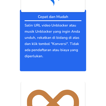
Cepat dan Mudah
Salin URL video Unblocker atau
musik Unblocker yang ingin Anda
unduh, rekatkan di bidang di atas
dan klik tombol "Konversi". Tidak
ada pendaftaran atau biaya yang
diperlukan.