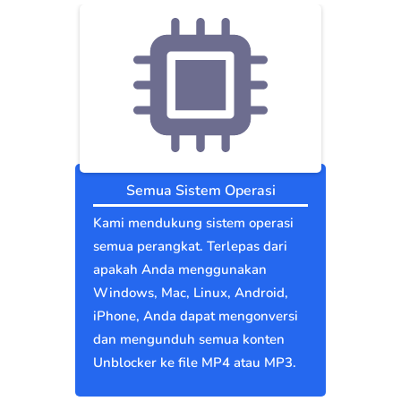
Semua Sistem Operasi
Kami mendukung sistem operasi
semua perangkat. Terlepas dari
apakah Anda menggunakan
Windows, Mac, Linux, Android,
iPhone, Anda dapat mengonversi
dan mengunduh semua konten
Unblocker ke file MP4 atau MP3.