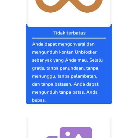
Tidak terbatas
Anda dapat mengonversi dan
mengunduh konten Unblocker
sebanyak yang Anda mau. Selalu
gratis, tanpa penundaan, tanpa
menunggu, tanpa pelambatan,
dan tanpa batasan. Anda dapat
mengunduh tanpa batas. Anda
bebas.