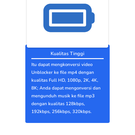
Kualitas Tinggi
Itu dapat mengkonversi video
Unblocker ke file mp4 dengan
kualitas Full HD, 1080p, 2K, 4K,
8K; Anda dapat mengonversi dan
mengunduh musik ke file mp3
dengan kualitas 128kbps,
192kbps, 256kbps, 320kbps.