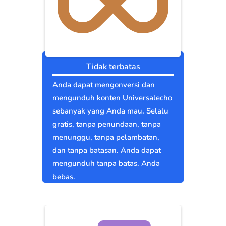
Tidak terbatas
Anda dapat mengonversi dan
mengunduh konten Universalecho
sebanyak yang Anda mau. Selalu
gratis, tanpa penundaan, tanpa
menunggu, tanpa pelambatan,
dan tanpa batasan. Anda dapat
mengunduh tanpa batas. Anda
bebas.