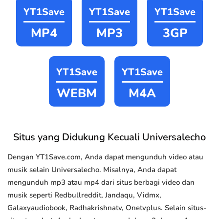
YT1Save
YT1Save
YT1Save
MP4
MP3
3GP
YT1Save
YT1Save
WEBM
M4A
Situs yang Didukung Kecuali Universalecho
Dengan YT1Save.com, Anda dapat mengunduh video atau
musik selain Universalecho. Misalnya, Anda dapat
mengunduh mp3 atau mp4 dari situs berbagi video dan
musik seperti Redbullreddit, Jandaqu, Vidmx,
Galaxyaudiobook, Radhakrishnatv, Onetvplus. Selain situs-