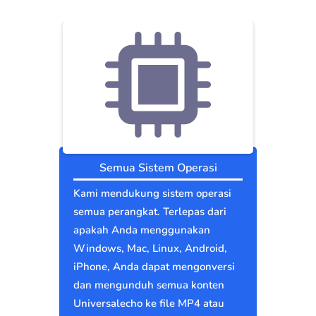
Semua Sistem Operasi
Kami mendukung sistem operasi
semua perangkat. Terlepas dari
apakah Anda menggunakan
Windows, Mac, Linux, Android,
iPhone, Anda dapat mengonversi
dan mengunduh semua konten
Universalecho ke file MP4 atau