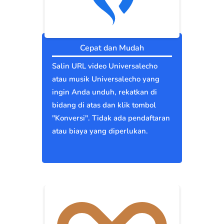
Cepat dan Mudah
Salin URL video Universalecho
atau musik Universalecho yang
ingin Anda unduh, rekatkan di
bidang di atas dan klik tombol
"Konversi". Tidak ada pendaftaran
atau biaya yang diperlukan.