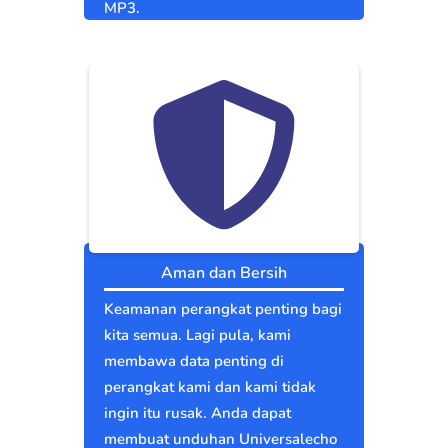
MP3.
Aman dan Bersih
Keamanan perangkat penting bagi
kita semua. Lagi pula, kami
membawa data penting di
perangkat kami dan kami tidak
ingin itu rusak. Anda dapat
membuat unduhan Universalecho