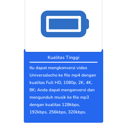
Kualitas Tinggi
Itu dapat mengkonversi video
Universalecho ke file mp4 dengan
kualitas Full HD, 1080p, 2K, 4K,
8K; Anda dapat mengonversi dan
mengunduh musik ke file mp3
dengan kualitas 128kbps,
192kbps, 256kbps, 320kbps.