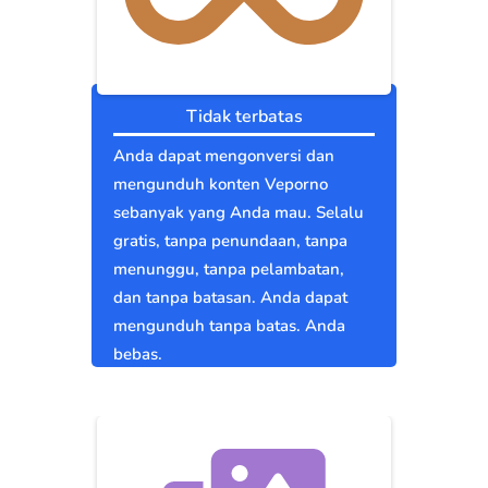
Tidak terbatas
Anda dapat mengonversi dan
mengunduh konten Veporno
sebanyak yang Anda mau. Selalu
gratis, tanpa penundaan, tanpa
menunggu, tanpa pelambatan,
dan tanpa batasan. Anda dapat
mengunduh tanpa batas. Anda
bebas.