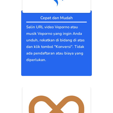
Cepat dan Mudah
Salin URL video Veporno atau
musik Veporno yang ingin Anda
unduh, rekatkan di bidang di atas
dan klik tombol "Konversi". Tidak
ada pendaftaran atau biaya yang
diperlukan.