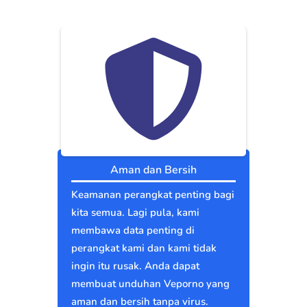
Aman dan Bersih
Keamanan perangkat penting bagi
kita semua. Lagi pula, kami
membawa data penting di
perangkat kami dan kami tidak
ingin itu rusak. Anda dapat
membuat unduhan Veporno yang
aman dan bersih tanpa virus.