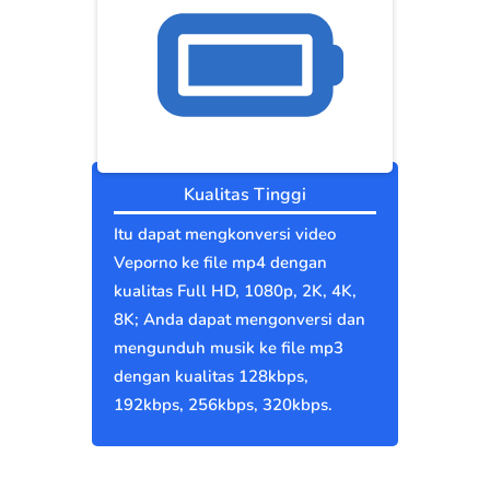
Kualitas Tinggi
Itu dapat mengkonversi video
Veporno ke file mp4 dengan
kualitas Full HD, 1080p, 2K, 4K,
8K; Anda dapat mengonversi dan
mengunduh musik ke file mp3
dengan kualitas 128kbps,
192kbps, 256kbps, 320kbps.