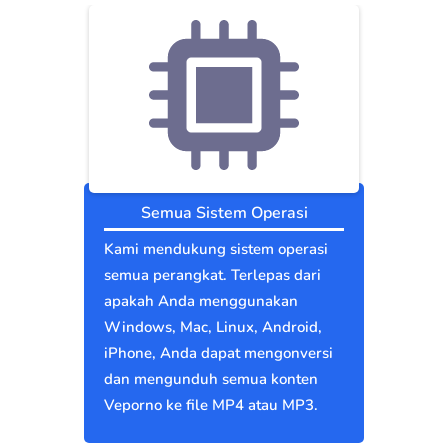
Semua Sistem Operasi
Kami mendukung sistem operasi
semua perangkat. Terlepas dari
apakah Anda menggunakan
Windows, Mac, Linux, Android,
iPhone, Anda dapat mengonversi
dan mengunduh semua konten
Veporno ke file MP4 atau MP3.