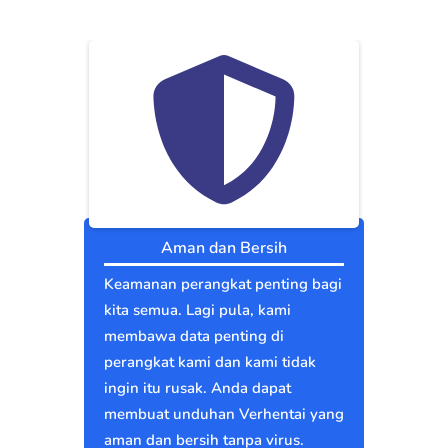
Aman dan Bersih
Keamanan perangkat penting bagi
kita semua. Lagi pula, kami
membawa data penting di
perangkat kami dan kami tidak
ingin itu rusak. Anda dapat
membuat unduhan Verhentai yang
aman dan bersih tanpa virus.