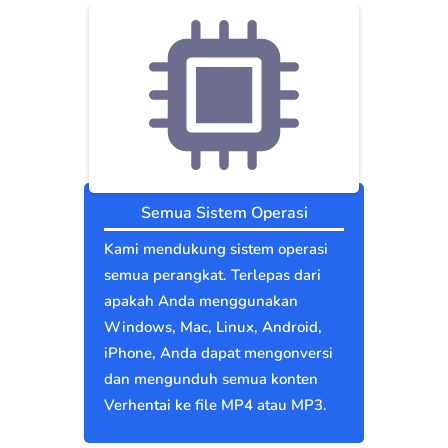
Semua Sistem Operasi
Kami mendukung sistem operasi
semua perangkat. Terlepas dari
apakah Anda menggunakan
Windows, Mac, Linux, Android,
iPhone, Anda dapat mengonversi
dan mengunduh semua konten
Verhentai ke file MP4 atau MP3.