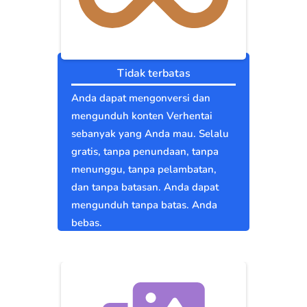
Tidak terbatas
Anda dapat mengonversi dan
mengunduh konten Verhentai
sebanyak yang Anda mau. Selalu
gratis, tanpa penundaan, tanpa
menunggu, tanpa pelambatan,
dan tanpa batasan. Anda dapat
mengunduh tanpa batas. Anda
bebas.