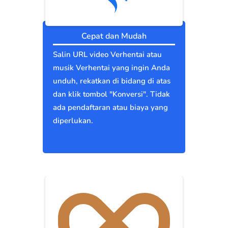
Cepat dan Mudah
Salin URL video Verhentai atau
musik Verhentai yang ingin Anda
unduh, rekatkan di bidang di atas
dan klik tombol "Konversi". Tidak
ada pendaftaran atau biaya yang
diperlukan.