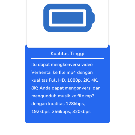
Kualitas Tinggi
Itu dapat mengkonversi video
Verhentai ke file mp4 dengan
kualitas Full HD, 1080p, 2K, 4K,
8K; Anda dapat mengonversi dan
mengunduh musik ke file mp3
dengan kualitas 128kbps,
192kbps, 256kbps, 320kbps.