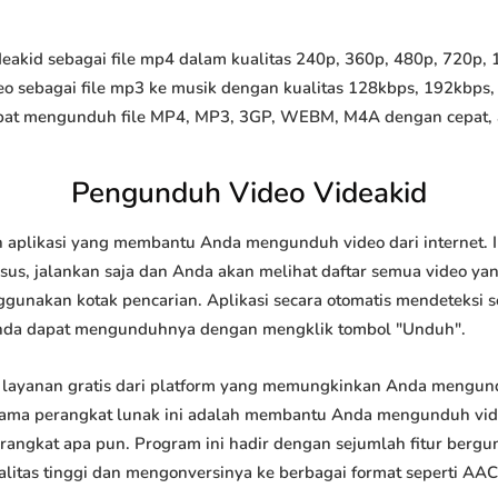
kid sebagai file mp4 dalam kualitas 240p, 360p, 480p, 720p, 10
o sebagai file mp3 ke musik dengan kualitas 128kbps, 192kbps,
at mengunduh file MP4, MP3, 3GP, WEBM, M4A dengan cepat, and
Pengunduh Video Videakid
 aplikasi yang membantu Anda mengunduh video dari internet. 
us, jalankan saja dan Anda akan melihat daftar semua video yang
ggunakan kotak pencarian. Aplikasi secara otomatis mendeteksi 
nda dapat mengunduhnya dengan mengklik tombol "Unduh".
layanan gratis dari platform yang memungkinkan Anda mengu
tama perangkat lunak ini adalah membantu Anda mengunduh vi
 perangkat apa pun. Program ini hadir dengan sejumlah fitur be
tas tinggi dan mengonversinya ke berbagai format seperti AAC