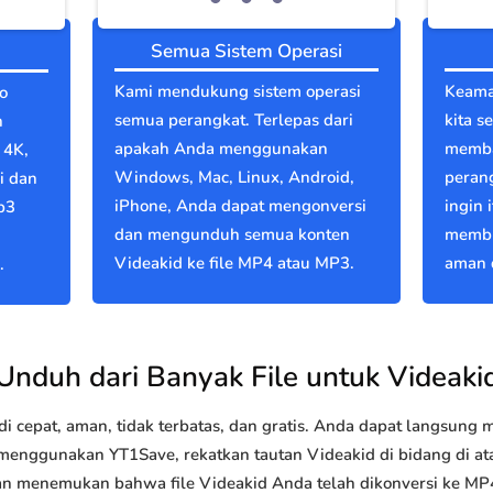
Semua Sistem Operasi
Kami mendukung sistem operasi
Keama
o
semua perangkat. Terlepas dari
kita s
n
apakah Anda menggunakan
memba
 4K,
Windows, Mac, Linux, Android,
perang
i dan
iPhone, Anda dapat mengonversi
ingin 
p3
dan mengunduh semua konten
membu
Videakid ke file MP4 atau MP3.
aman d
.
Unduh dari Banyak File untuk Videaki
 cepat, aman, tidak terbatas, dan gratis. Anda dapat langsung
nggunakan YT1Save, rekatkan tautan Videakid di bidang di atas
akan menemukan bahwa file Videakid Anda telah dikonversi ke 