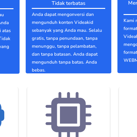
Men
Tidak terbatas
Anda dapat mengonversi dan
au
Kami 
mengunduh konten Videakid
Anda
format
sebanyak yang Anda mau. Selalu
 atas
Videa
gratis, tanpa penundaan, tanpa
Tidak
mengo
menunggu, tanpa pelambatan,
 yang
format
dan tanpa batasan. Anda dapat
WEBM
mengunduh tanpa batas. Anda
bebas.