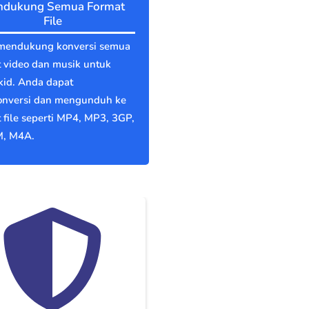
dukung Semua Format
File
mendukung konversi semua
 video dan musik untuk
kid. Anda dapat
nversi dan mengunduh ke
 file seperti MP4, MP3, 3GP,
, M4A.