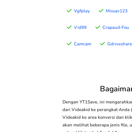
Vgfplay
Missav123
Vid99
Crapaud-Fou
Camcam
Gdriveshare
Bagaiman
Dengan YT1Save, ini mengarahka
dari Videakid ke perangkat Anda (
Videakid ke area konversi dan kli
akan melihat beberapa jenis file,