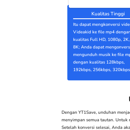
Kualitas Tinggi
Itu dapat mengkonversi vide
Videakid ke file mp4 denga
kualitas Full HD, 1080p, 2K,
8K; Anda dapat mengonvers
mengunduh musik ke file m
dengan kualitas 128kbps,
192kbps, 256kbps, 320kbps
Dengan YT1Save, unduhan menjadi
menyimpan semua tautan. Untuk me
Setelah konversi selesai, Anda 