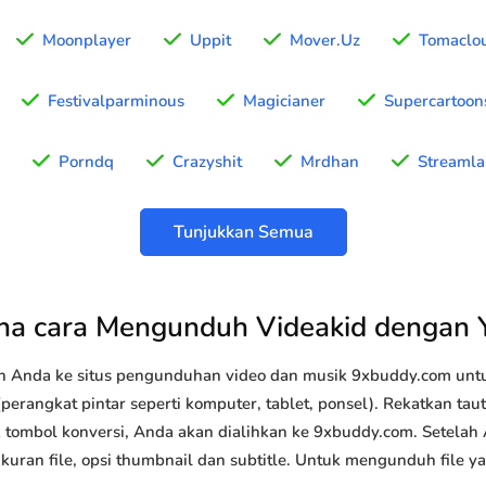
Moonplayer
Uppit
Mover.Uz
Tomaclo
Festivalparminous
Magicianer
Supercartoon
Porndq
Crazyshit
Mrdhan
Streamla
Tunjukkan Semua
a cara Mengunduh Videakid dengan
n Anda ke situs pengunduhan video dan musik 9xbuddy.com u
perangkat pintar seperti komputer, tablet, ponsel). Rekatkan ta
k tombol konversi, Anda akan dialihkan ke 9xbuddy.com. Setelah
 ukuran file, opsi thumbnail dan subtitle. Untuk mengunduh file 