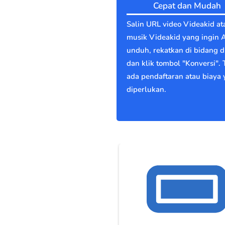
Cepat dan Mudah
Salin URL video Videakid at
musik Videakid yang ingin 
unduh, rekatkan di bidang di
dan klik tombol "Konversi". 
ada pendaftaran atau biaya
diperlukan.