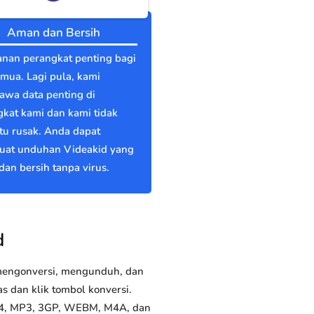
Aman dan Bersih
nan perangkat penting bagi
emua. Lagi pula, kami
wa data penting di
kat kami dan kami tidak
itu rusak. Anda dapat
at unduhan Videakid yang
an bersih tanpa virus.
d
 mengonversi, mengunduh, dan
 dan klik tombol konversi.
MP4, MP3, 3GP, WEBM, M4A, dan