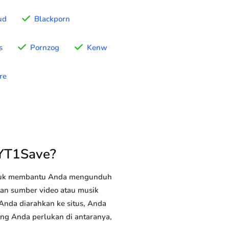
ud
Blackporn
s
Pornzog
Kenw
re
 YT1Save?
ntuk membantu Anda mengunduh
utan sumber video atau musik
 Anda diarahkan ke situs, Anda
yang Anda perlukan di antaranya,