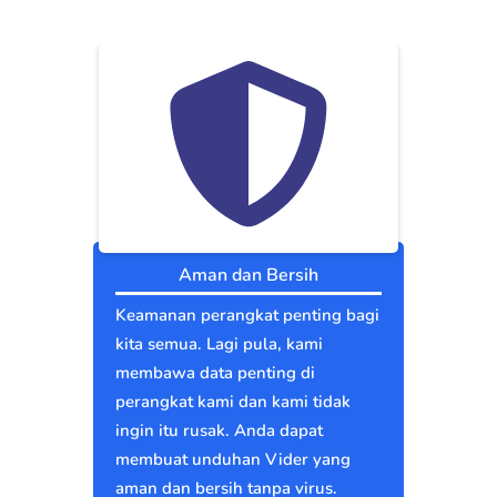
Aman dan Bersih
Keamanan perangkat penting bagi
kita semua. Lagi pula, kami
membawa data penting di
perangkat kami dan kami tidak
ingin itu rusak. Anda dapat
membuat unduhan Vider yang
aman dan bersih tanpa virus.