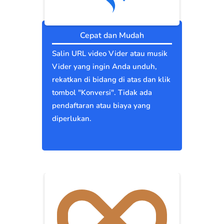
Cepat dan Mudah
Salin URL video Vider atau musik
Vider yang ingin Anda unduh,
rekatkan di bidang di atas dan klik
tombol "Konversi". Tidak ada
pendaftaran atau biaya yang
diperlukan.