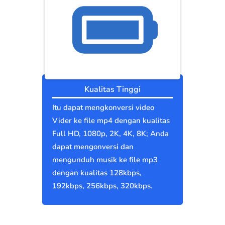
Kualitas Tinggi
Itu dapat mengkonversi video
Vider ke file mp4 dengan kualitas
Full HD, 1080p, 2K, 4K, 8K; Anda
dapat mengonversi dan
mengunduh musik ke file mp3
dengan kualitas 128kbps,
192kbps, 256kbps, 320kbps.