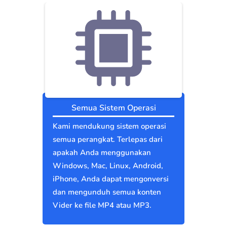
Semua Sistem Operasi
Kami mendukung sistem operasi
semua perangkat. Terlepas dari
apakah Anda menggunakan
Windows, Mac, Linux, Android,
iPhone, Anda dapat mengonversi
dan mengunduh semua konten
Vider ke file MP4 atau MP3.