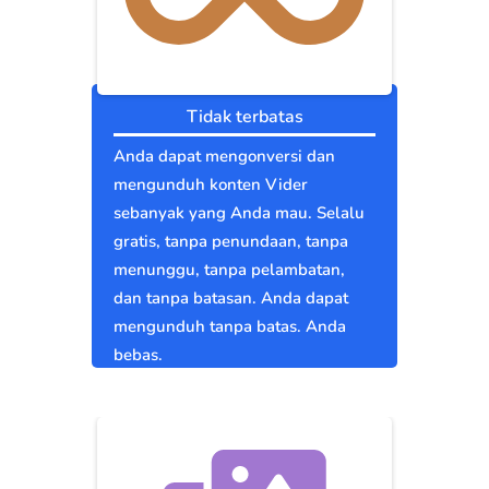
Tidak terbatas
Anda dapat mengonversi dan
mengunduh konten Vider
sebanyak yang Anda mau. Selalu
gratis, tanpa penundaan, tanpa
menunggu, tanpa pelambatan,
dan tanpa batasan. Anda dapat
mengunduh tanpa batas. Anda
bebas.