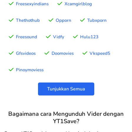
Freesexyindians
Xcamgirlblog
Thethothub
Opporn
Tubxporn
Freesound
Vidfy
Hulu123
Gfsvideos
Doomovies
Vkspeed5
Pinoymoviess
Tunjukkan Semua
Bagaimana cara Mengunduh Vider dengan
YT1Save?