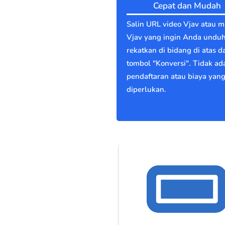
Cepat dan Mudah
Salin URL video Vjav atau m
Vjav yang ingin Anda unduh
rekatkan di bidang di atas d
tombol "Konversi". Tidak ad
pendaftaran atau biaya yan
diperlukan.