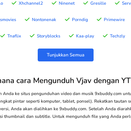
lo
Xhchannel2
Ninenet
Gresille
Ser
smovies
Nontonenak
Porndig
Primewire
Tnaflix
Storyblocks
Kaa-play
Techzly
Tunjukkan Semua
ana cara Mengunduh Vjav dengan Y
n Anda ke situs pengunduhan video dan musik 9xbuddy.com u
ngkat pintar seperti komputer, tablet, ponsel). Rekatkan tautan 
versi, Anda akan dialihkan ke 9xbuddy.com. Setelah Anda diarah
 opsi thumbnail dan subtitle. Untuk mengunduh file yang Anda perl