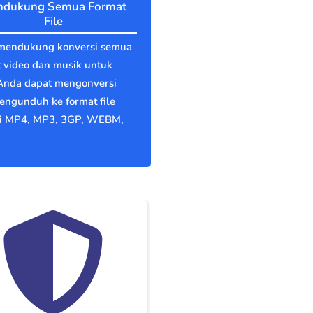
dukung Semua Format
File
mendukung konversi semua
 video dan musik untuk
 Anda dapat mengonversi
engunduh ke format file
ti MP4, MP3, 3GP, WEBM,