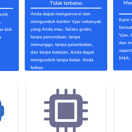
Men
Tidak terbatas
Anda dapat mengonversi dan
usik
Kami 
mengunduh konten Vjav sebanyak
,
format
yang Anda mau. Selalu gratis,
an klik
Vjav.
tanpa penundaan, tanpa
a
dan m
menunggu, tanpa pelambatan,
g
seper
dan tanpa batasan. Anda dapat
M4A.
mengunduh tanpa batas. Anda
bebas.