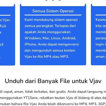
Semua Sistem Operasi
Kami mendukung sistem operasi
Keama
o Vjav
semua perangkat. Terlepas dari
kita s
Full
apakah Anda menggunakan
memba
a
Windows, Mac, Linux, Android,
perang
iPhone, Anda dapat mengonversi
ingin 
p3
dan mengunduh semua konten
membu
Vjav ke file MP4 atau MP3.
aman d
.
Unduh dari Banyak File untuk Vjav
 cepat, aman, tidak terbatas, dan gratis. Anda dapat langsung
nggunakan YT1Save, rekatkan tautan Vjav di bidang di atas dan
emukan bahwa file Vjav Anda telah dikonversi ke MP4, MP3, 3G