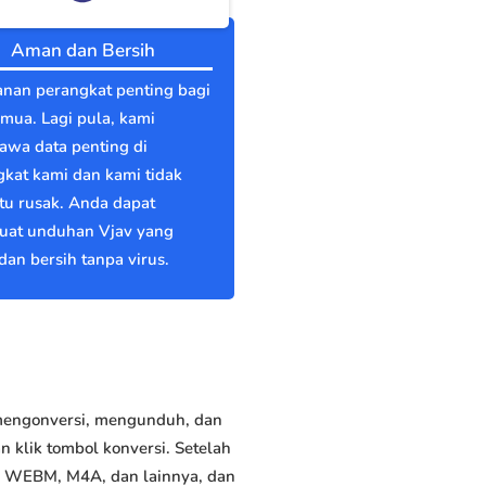
Aman dan Bersih
nan perangkat penting bagi
emua. Lagi pula, kami
wa data penting di
kat kami dan kami tidak
itu rusak. Anda dapat
at unduhan Vjav yang
an bersih tanpa virus.
 mengonversi, mengunduh, dan
 klik tombol konversi. Setelah
P, WEBM, M4A, dan lainnya, dan