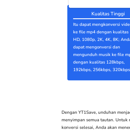
Kualitas Tinggi
Itu dapat mengkonversi vide
ke file mp4 dengan kualitas 
HD, 1080p, 2K, 4K, 8K; And
dapat mengonversi dan
mengunduh musik ke file m
dengan kualitas 128kbps,
192kbps, 256kbps, 320kbps
Dengan YT1Save, unduhan menjadi
menyimpan semua tautan. Untuk me
konversi selesai, Anda akan men