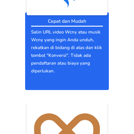
Cepat dan Mudah
Salin URL video Wcny atau musik
Wcny yang ingin Anda unduh,
rekatkan di bidang di atas dan klik
tombol "Konversi". Tidak ada
pendaftaran atau biaya yang
diperlukan.