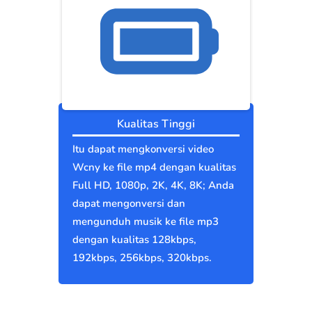
Kualitas Tinggi
Itu dapat mengkonversi video
Wcny ke file mp4 dengan kualitas
Full HD, 1080p, 2K, 4K, 8K; Anda
dapat mengonversi dan
mengunduh musik ke file mp3
dengan kualitas 128kbps,
192kbps, 256kbps, 320kbps.