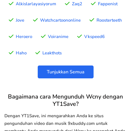
Alkislarlayasiyorum
Zaq2
Fappenist
Jove
Watchcartoononline
Roosterteeth
Heroero
Voiranime
Vkspeed6
Haho
Leakthots
Tunjukkan Semua
Bagaimana cara Mengunduh Wcny dengan
YT1Save?
Dengan YT1Save, ini mengarahkan Anda ke situs
pengunduhan video dan musik 9xbuddy.com untuk