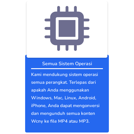
Semua Sistem Operasi
Kami mendukung sistem operasi
semua perangkat. Terlepas dari
apakah Anda menggunakan
Windows, Mac, Linux, Android,
iPhone, Anda dapat mengonversi
dan mengunduh semua konten
Wcny ke file MP4 atau MP3.