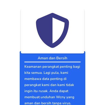
Aman dan Bersih
Keamanan perangkat penting bagi
kita semua. Lagi pula, kami
membawa data penting di
perangkat kami dan kami tidak
ingin itu rusak. Anda dapat
membuat unduhan Wcny yang
aman dan bersih tanpa virus.