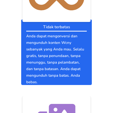
Tidak terbatas
Anda dapat mengonversi dan
mengunduh konten Wcny
sebanyak yang Anda mau. Selalu
gratis, tanpa penundaan, tanpa
menunggu, tanpa pelambatan,
dan tanpa batasan. Anda dapat
mengunduh tanpa batas. Anda
bebas.