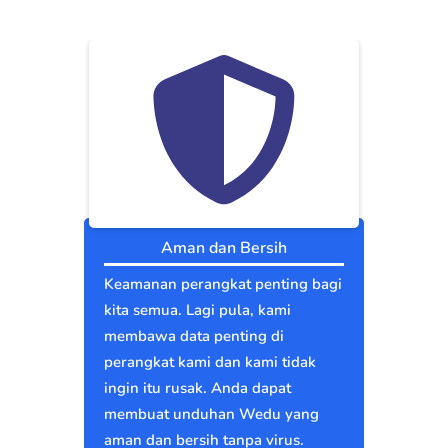
Aman dan Bersih
Keamanan perangkat penting bagi
kita semua. Lagi pula, kami
membawa data penting di
perangkat kami dan kami tidak
ingin itu rusak. Anda dapat
membuat unduhan Wedu yang
aman dan bersih tanpa virus.