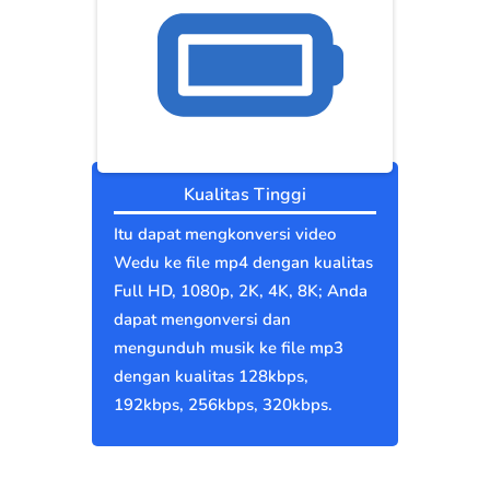
Kualitas Tinggi
Itu dapat mengkonversi video
Wedu ke file mp4 dengan kualitas
Full HD, 1080p, 2K, 4K, 8K; Anda
dapat mengonversi dan
mengunduh musik ke file mp3
dengan kualitas 128kbps,
192kbps, 256kbps, 320kbps.