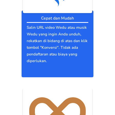
Cepat dan Mudah
Salin URL video Wedu atau musik
Wedu yang ingin Anda unduh,
rekatkan di bidang di atas dan klik
tombol "Konversi". Tidak ada
pendaftaran atau biaya yang
diperlukan.