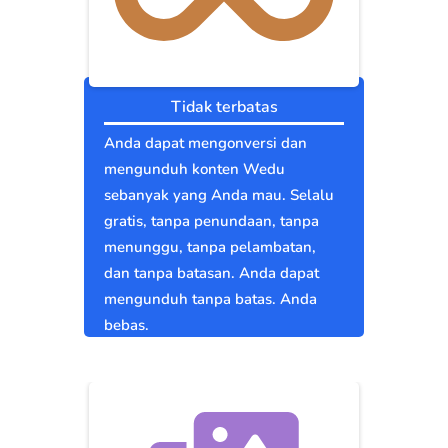
Tidak terbatas
Anda dapat mengonversi dan
mengunduh konten Wedu
sebanyak yang Anda mau. Selalu
gratis, tanpa penundaan, tanpa
menunggu, tanpa pelambatan,
dan tanpa batasan. Anda dapat
mengunduh tanpa batas. Anda
bebas.