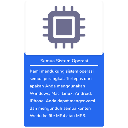
Semua Sistem Operasi
Kami mendukung sistem operasi
semua perangkat. Terlepas dari
apakah Anda menggunakan
Windows, Mac, Linux, Android,
iPhone, Anda dapat mengonversi
dan mengunduh semua konten
Wedu ke file MP4 atau MP3.