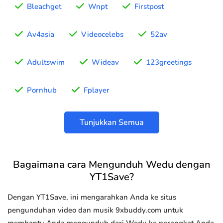
Bleachget
Wnpt
Firstpost
Av4asia
Videocelebs
52av
Adultswim
Wideav
123greetings
Pornhub
Fplayer
Tunjukkan Semua
Bagaimana cara Mengunduh Wedu dengan
YT1Save?
Dengan YT1Save, ini mengarahkan Anda ke situs
pengunduhan video dan musik 9xbuddy.com untuk