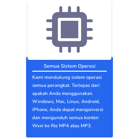
Semua Sistem Operasi
Kami mendukung sistem operasi
semua perangkat. Terlepas dari
apakah Anda menggunakan
Windows, Mac, Linux, Android,
iPhone, Anda dapat mengonversi
dan mengunduh semua konten
Wxxi ke file MP4 atau MP3.