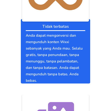
Tidak terbatas
Anda dapat mengonversi dan
mengunduh konten Wxxi
sebanyak yang Anda mau. Selalu
gratis, tanpa penundaan, tanpa
menunggu, tanpa pelambatan,
dan tanpa batasan. Anda dapat
mengunduh tanpa batas. Anda
bebas.