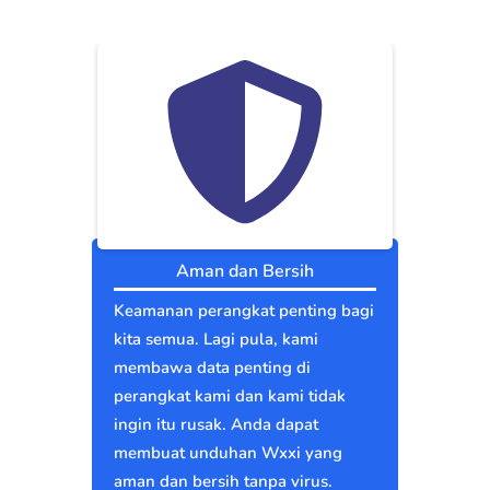
Aman dan Bersih
Keamanan perangkat penting bagi
kita semua. Lagi pula, kami
membawa data penting di
perangkat kami dan kami tidak
ingin itu rusak. Anda dapat
membuat unduhan Wxxi yang
aman dan bersih tanpa virus.