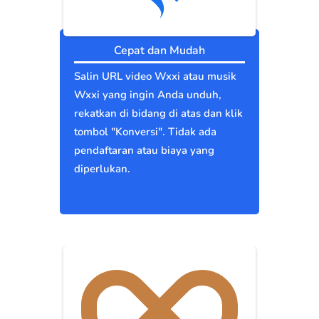
Cepat dan Mudah
Salin URL video Wxxi atau musik
Wxxi yang ingin Anda unduh,
rekatkan di bidang di atas dan klik
tombol "Konversi". Tidak ada
pendaftaran atau biaya yang
diperlukan.