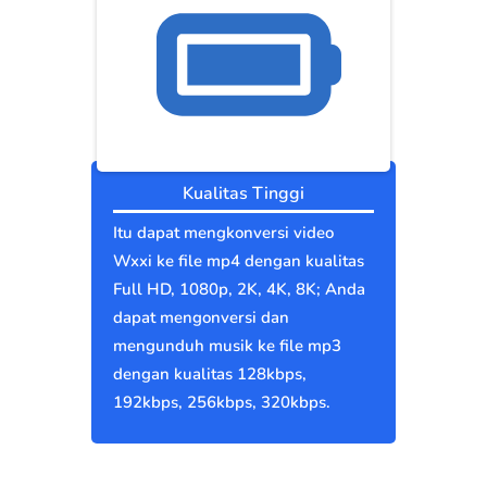
Kualitas Tinggi
Itu dapat mengkonversi video
Wxxi ke file mp4 dengan kualitas
Full HD, 1080p, 2K, 4K, 8K; Anda
dapat mengonversi dan
mengunduh musik ke file mp3
dengan kualitas 128kbps,
192kbps, 256kbps, 320kbps.