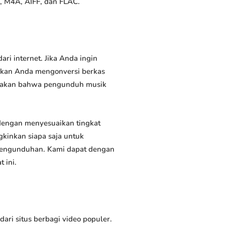
, M4A, AIFF, dan FLAC.
i internet. Jika Anda ingin
inkan Anda mengonversi berkas
atakan bahwa pengunduh musik
engan menyesuaikan tingkat
kinkan siapa saja untuk
 pengunduhan. Kami dapat dengan
 ini.
i situs berbagi video populer.