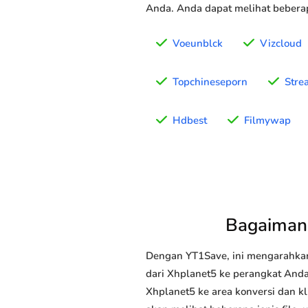
Anda. Anda dapat melihat beberap
Voeunblck
Vizcloud
Topchineseporn
Stre
Hdbest
Filmywap
Bagaiman
Dengan YT1Save, ini mengarahka
dari Xhplanet5 ke perangkat Anda 
Xhplanet5 ke area konversi dan k