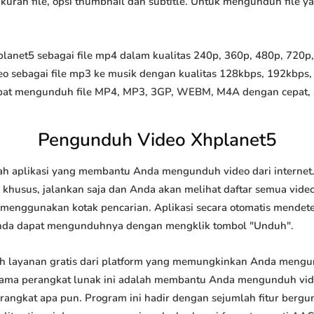
 ukuran file, opsi thumbnail dan subtitle. Untuk mengunduh file 
net5 sebagai file mp4 dalam kualitas 240p, 360p, 480p, 720p, 1
o sebagai file mp3 ke musik dengan kualitas 128kbps, 192kbps,
at mengunduh file MP4, MP3, 3GP, WEBM, M4A dengan cepat, and
Pengunduh Video Xhplanet5
h aplikasi yang membantu Anda mengunduh video dari internet.
khusus, jalankan saja dan Anda akan melihat daftar semua video 
u menggunakan kotak pencarian. Aplikasi secara otomatis mendet
nda dapat mengunduhnya dengan mengklik tombol "Unduh".
 layanan gratis dari platform yang memungkinkan Anda meng
tama perangkat lunak ini adalah membantu Anda mengunduh vi
 perangkat apa pun. Program ini hadir dengan sejumlah fitur be