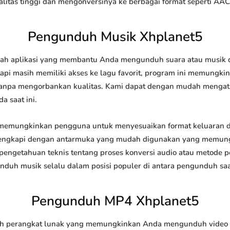
tas tinggi dan mengonversinya ke berbagai format seperti AAC
Pengunduh Musik Xhplanet5
h aplikasi yang membantu Anda mengunduh suara atau musik dar
api masih memiliki akses ke lagu favorit, program ini memungk
l tanpa mengorbankan kualitas. Kami dapat dengan mudah meng
a saat ini.
emungkinkan pengguna untuk menyesuaikan format keluaran d
 dilengkapi dengan antarmuka yang mudah digunakan yang memung
engetahuan teknis tentang proses konversi audio atau metode
h musik selalu dalam posisi populer di antara pengunduh saat
Pengunduh MP4 Xhplanet5
 perangkat lunak yang memungkinkan Anda mengunduh video dar