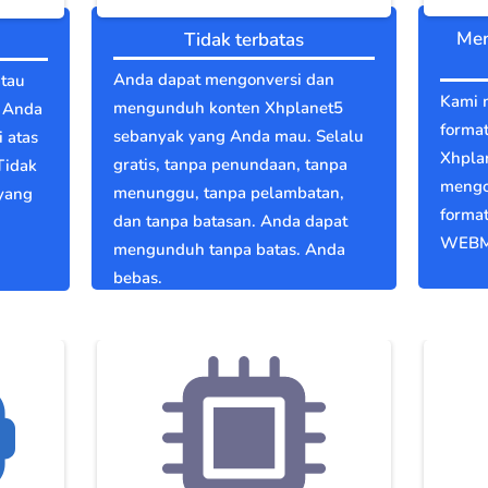
Men
Tidak terbatas
Anda dapat mengonversi dan
atau
Kami 
mengunduh konten Xhplanet5
n Anda
format
sebanyak yang Anda mau. Selalu
 atas
Xhpla
gratis, tanpa penundaan, tanpa
Tidak
mengo
menunggu, tanpa pelambatan,
 yang
format
dan tanpa batasan. Anda dapat
WEBM
mengunduh tanpa batas. Anda
bebas.