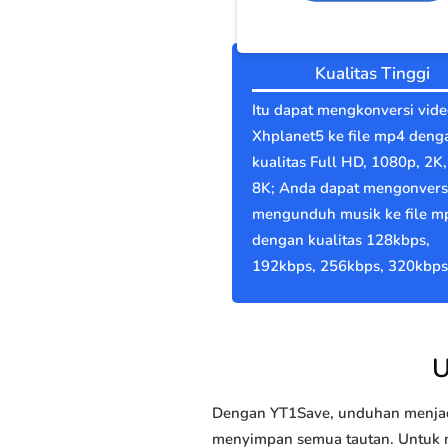
Kualitas Tinggi
Itu dapat mengkonversi vide
Xhplanet5 ke file mp4 deng
kualitas Full HD, 1080p, 2K,
8K; Anda dapat mengonvers
mengunduh musik ke file m
dengan kualitas 128kbps,
192kbps, 256kbps, 320kbps
U
Dengan YT1Save, unduhan menjadi
menyimpan semua tautan. Untuk me