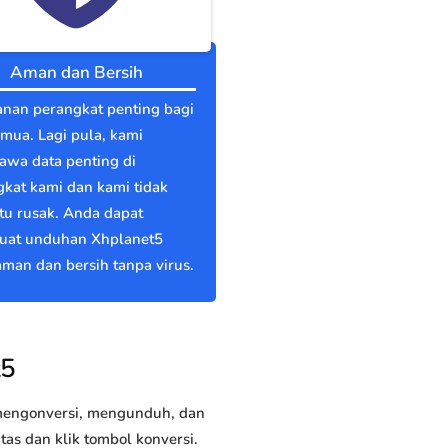
Aman dan Bersih
nan perangkat penting bagi
emua. Lagi pula, kami
wa data penting di
kat kami dan kami tidak
itu rusak. Anda dapat
at unduhan Xhplanet5
man dan bersih tanpa virus.
t5
 mengonversi, mengunduh, dan
s dan klik tombol konversi.