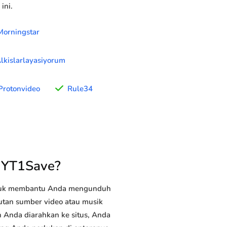
ini.
Morningstar
lkislarlayasiyorum
Protonvideo
Rule34
 YT1Save?
ntuk membantu Anda mengunduh
autan sumber video atau musik
h Anda diarahkan ke situs, Anda