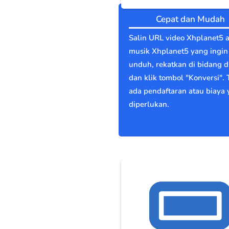
Cepat dan Mudah
Salin URL video Xhplanet5 
musik Xhplanet5 yang ingi
unduh, rekatkan di bidang di
dan klik tombol "Konversi". 
ada pendaftaran atau biaya
diperlukan.