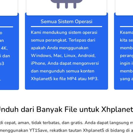
Semua Sistem Operasi
Kami mendukung sistem operasi
Keama
o
semua perangkat. Terlepas dari
kita s
an
apakah Anda menggunakan
memba
 4K,
Windows, Mac, Linux, Android,
perang
i dan
iPhone, Anda dapat mengonversi
ingin 
p3
dan mengunduh semua konten
membu
Xhplanet5 ke file MP4 atau MP3.
yang a
.
nduh dari Banyak File untuk Xhplane
 cepat, aman, tidak terbatas, dan gratis. Anda dapat langsung
nggunakan YT1Save, rekatkan tautan Xhplanet5 di bidang di ata