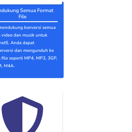
dukung Semua Format
File
mendukung konversi semua
 video dan musik untuk
net5. Anda dapat
nversi dan mengunduh ke
 file seperti MP4, MP3, 3GP,
, M4A.