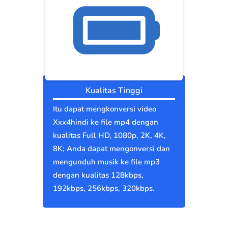
Kualitas Tinggi
Itu dapat mengkonversi video
Xxx4hindi ke file mp4 dengan
kualitas Full HD, 1080p, 2K, 4K,
8K; Anda dapat mengonversi dan
mengunduh musik ke file mp3
dengan kualitas 128kbps,
192kbps, 256kbps, 320kbps.