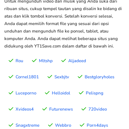
Untuk mengunduh video dan musik yang Anda suka dari
ribuan situs, cukup tempel tautan yang disalin ke bidang di
atas dan klik tombol konversi. Setelah konversi selesai,
Anda dapat memilih format file yang sesuai dari opsi
unduhan dan mengunduh file ke ponsel, tablet, atau
komputer Anda. Anda dapat melihat beberapa situs yang
didukung oleh YT1Save.com dalam daftar di bawah ini.
Rou
Mltshp
Aljadeed
Cornel1801
Sexbjtv
Bestgloryholes
Luceporno
Helloidol
Pelispng
Xvideos4
Futurenews
720video
Snagxtreme
Webbro
Porn4days