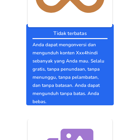
Tidak terbatas
Anda dapat mengonversi dan
mengunduh konten Xxx4hindi
sebanyak yang Anda mau. Selalu
gratis, tanpa penundaan, tanpa
menunggu, tanpa pelambatan,
dan tanpa batasan. Anda dapat
mengunduh tanpa batas. Anda
bebas.