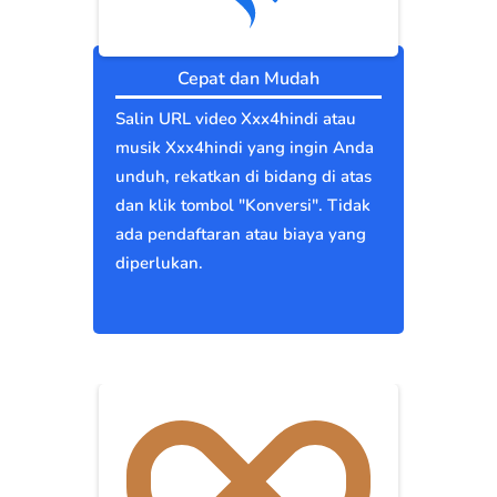
Cepat dan Mudah
Salin URL video Xxx4hindi atau
musik Xxx4hindi yang ingin Anda
unduh, rekatkan di bidang di atas
dan klik tombol "Konversi". Tidak
ada pendaftaran atau biaya yang
diperlukan.