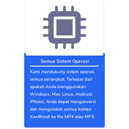
Semua Sistem Operasi
Kami mendukung sistem operasi
semua perangkat. Terlepas dari
apakah Anda menggunakan
Windows, Mac, Linux, Android,
iPhone, Anda dapat mengonversi
dan mengunduh semua konten
Xxx4hindi ke file MP4 atau MP3.