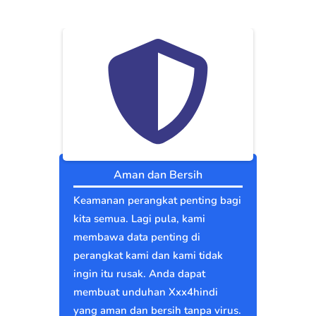
Aman dan Bersih
Keamanan perangkat penting bagi
kita semua. Lagi pula, kami
membawa data penting di
perangkat kami dan kami tidak
ingin itu rusak. Anda dapat
membuat unduhan Xxx4hindi
yang aman dan bersih tanpa virus.