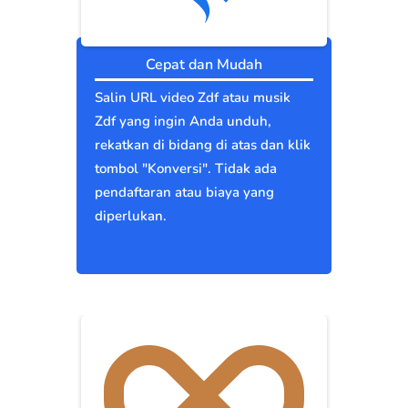
Cepat dan Mudah
Salin URL video Zdf atau musik
Zdf yang ingin Anda unduh,
rekatkan di bidang di atas dan klik
tombol "Konversi". Tidak ada
pendaftaran atau biaya yang
diperlukan.