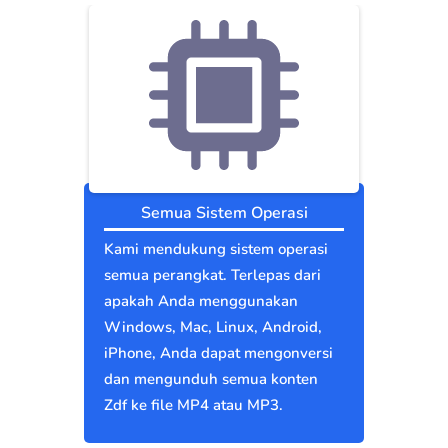
Semua Sistem Operasi
Kami mendukung sistem operasi
semua perangkat. Terlepas dari
apakah Anda menggunakan
Windows, Mac, Linux, Android,
iPhone, Anda dapat mengonversi
dan mengunduh semua konten
Zdf ke file MP4 atau MP3.