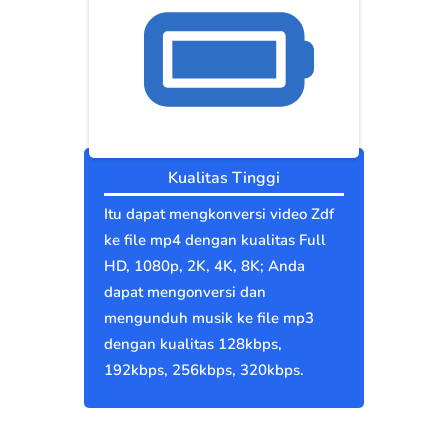
Kualitas Tinggi
Itu dapat mengkonversi video Zdf
ke file mp4 dengan kualitas Full
HD, 1080p, 2K, 4K, 8K; Anda
dapat mengonversi dan
mengunduh musik ke file mp3
dengan kualitas 128kbps,
192kbps, 256kbps, 320kbps.