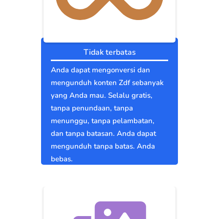
Tidak terbatas
Anda dapat mengonversi dan
mengunduh konten Zdf sebanyak
yang Anda mau. Selalu gratis,
tanpa penundaan, tanpa
menunggu, tanpa pelambatan,
dan tanpa batasan. Anda dapat
mengunduh tanpa batas. Anda
bebas.