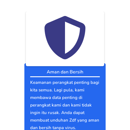
Aman dan Bersih
Keamanan perangkat penting bagi
kita semua. Lagi pula, kami
membawa data penting di
perangkat kami dan kami tidak
ingin itu rusak. Anda dapat
membuat unduhan Zdf yang aman
dan bersih tanpa virus.