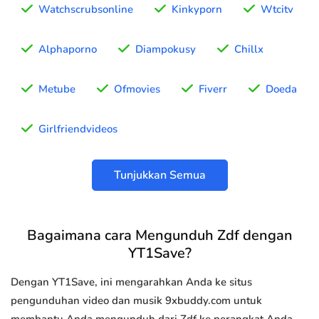
Watchscrubsonline
Kinkyporn
Wtcitv
Alphaporno
Diampokusy
Chillx
Metube
Ofmovies
Fiverr
Doeda
Girlfriendvideos
Tunjukkan Semua
Bagaimana cara Mengunduh Zdf dengan
YT1Save?
Dengan YT1Save, ini mengarahkan Anda ke situs
pengunduhan video dan musik 9xbuddy.com untuk