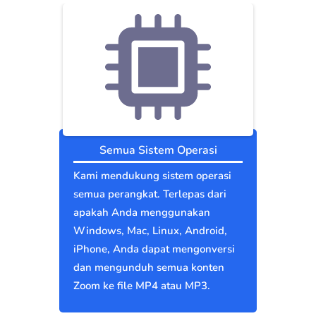
Semua Sistem Operasi
Kami mendukung sistem operasi
semua perangkat. Terlepas dari
apakah Anda menggunakan
Windows, Mac, Linux, Android,
iPhone, Anda dapat mengonversi
dan mengunduh semua konten
Zoom ke file MP4 atau MP3.