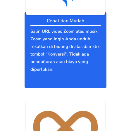
Cepat dan Mudah
Salin URL video Zoom atau musik
Zoom yang ingin Anda unduh,
rekatkan di bidang di atas dan klik
tombol "Konversi". Tidak ada
pendaftaran atau biaya yang
diperlukan.