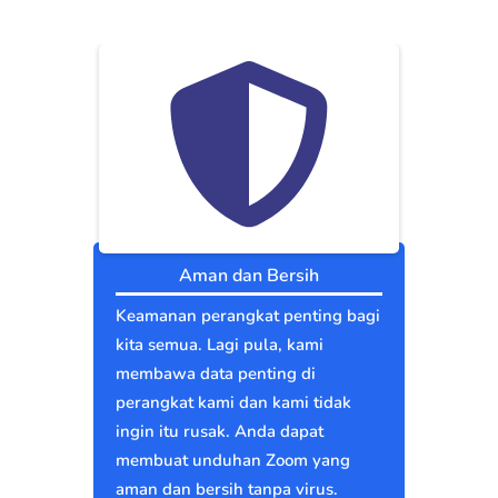
Aman dan Bersih
Keamanan perangkat penting bagi
kita semua. Lagi pula, kami
membawa data penting di
perangkat kami dan kami tidak
ingin itu rusak. Anda dapat
membuat unduhan Zoom yang
aman dan bersih tanpa virus.