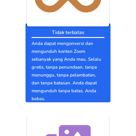
Tidak terbatas
Anda dapat mengonversi dan
mengunduh konten Zoom
sebanyak yang Anda mau. Selalu
gratis, tanpa penundaan, tanpa
menunggu, tanpa pelambatan,
dan tanpa batasan. Anda dapat
mengunduh tanpa batas. Anda
bebas.