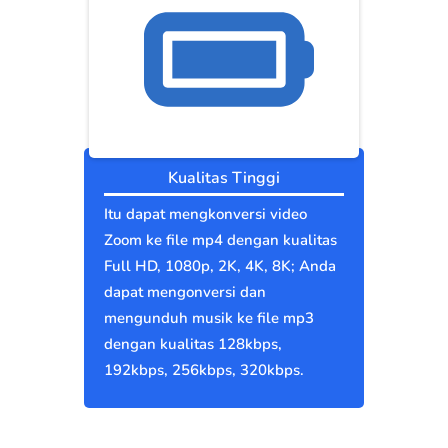
Kualitas Tinggi
Itu dapat mengkonversi video
Zoom ke file mp4 dengan kualitas
Full HD, 1080p, 2K, 4K, 8K; Anda
dapat mengonversi dan
mengunduh musik ke file mp3
dengan kualitas 128kbps,
192kbps, 256kbps, 320kbps.