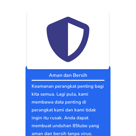
Aman dan Bersih
Keamanan perangkat penting bagi
kita semua. Lagi pula, kami
membawa data penting di
perangkat kami dan kami tidak
ingin itu rusak. Anda dapat
membuat unduhan 85tube yang
aman dan bersih tanpa virus.