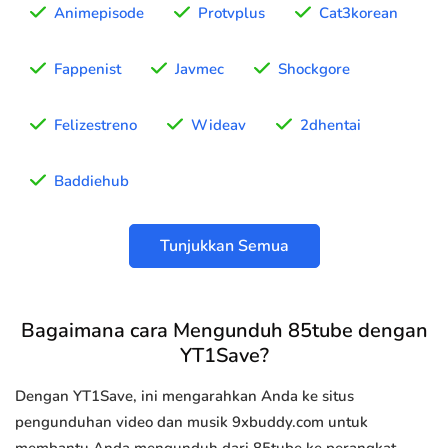
Animepisode
Protvplus
Cat3korean
Fappenist
Javmec
Shockgore
Felizestreno
Wideav
2dhentai
Baddiehub
Tunjukkan Semua
Bagaimana cara Mengunduh 85tube dengan
YT1Save?
Dengan YT1Save, ini mengarahkan Anda ke situs
pengunduhan video dan musik 9xbuddy.com untuk