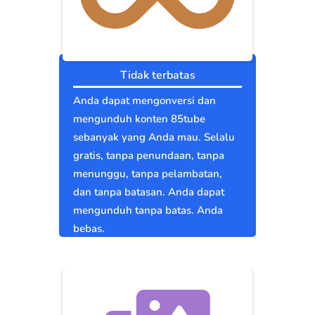
Tidak terbatas
Anda dapat mengonversi dan
mengunduh konten 85tube
sebanyak yang Anda mau. Selalu
gratis, tanpa penundaan, tanpa
menunggu, tanpa pelambatan,
dan tanpa batasan. Anda dapat
mengunduh tanpa batas. Anda
bebas.