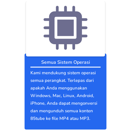
Semua Sistem Operasi
Kami mendukung sistem operasi
semua perangkat. Terlepas dari
apakah Anda menggunakan
Windows, Mac, Linux, Android,
iPhone, Anda dapat mengonversi
dan mengunduh semua konten
85tube ke file MP4 atau MP3.