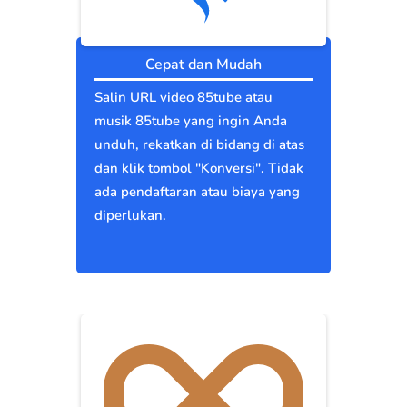
Cepat dan Mudah
Salin URL video 85tube atau
musik 85tube yang ingin Anda
unduh, rekatkan di bidang di atas
dan klik tombol "Konversi". Tidak
ada pendaftaran atau biaya yang
diperlukan.