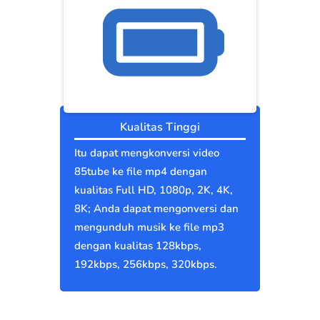
Kualitas Tinggi
Itu dapat mengkonversi video
85tube ke file mp4 dengan
kualitas Full HD, 1080p, 2K, 4K,
8K; Anda dapat mengonversi dan
mengunduh musik ke file mp3
dengan kualitas 128kbps,
192kbps, 256kbps, 320kbps.