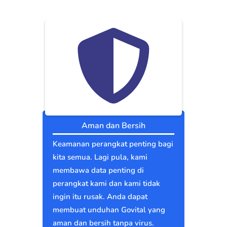
Aman dan Bersih
Keamanan perangkat penting bagi
kita semua. Lagi pula, kami
membawa data penting di
perangkat kami dan kami tidak
ingin itu rusak. Anda dapat
membuat unduhan Govital yang
aman dan bersih tanpa virus.