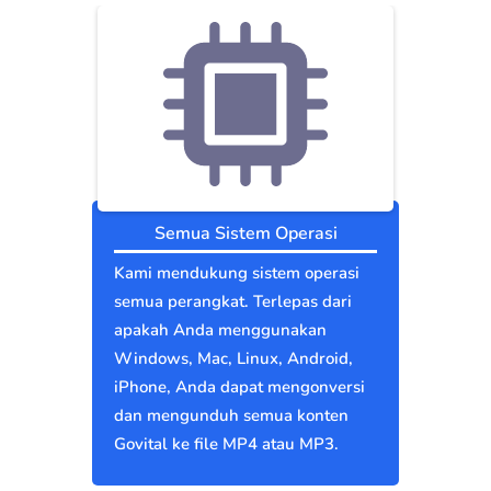
Semua Sistem Operasi
Kami mendukung sistem operasi
semua perangkat. Terlepas dari
apakah Anda menggunakan
Windows, Mac, Linux, Android,
iPhone, Anda dapat mengonversi
dan mengunduh semua konten
Govital ke file MP4 atau MP3.