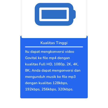
Kualitas Tinggi
Itu dapat mengkonversi video
Govital ke file mp4 dengan
kualitas Full HD, 1080p, 2K, 4K,
8K; Anda dapat mengonversi dan
mengunduh musik ke file mp3
dengan kualitas 128kbps,
192kbps, 256kbps, 320kbps.