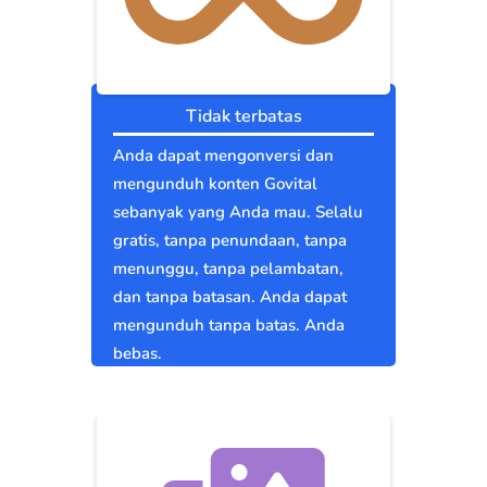
Tidak terbatas
Anda dapat mengonversi dan
mengunduh konten Govital
sebanyak yang Anda mau. Selalu
gratis, tanpa penundaan, tanpa
menunggu, tanpa pelambatan,
dan tanpa batasan. Anda dapat
mengunduh tanpa batas. Anda
bebas.