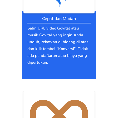
Cepat dan Mudah
Salin URL video Govital atau
musik Govital yang ingin Anda
unduh, rekatkan di bidang di atas
dan klik tombol "Konversi". Tidak
ada pendaftaran atau biaya yang
diperlukan.