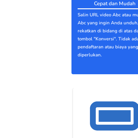
Cepat dan Mudah
Salin URL video Abc atau m
Abc yang ingin Anda unduh
rekatkan di bidang di atas d
tombol "Konversi". Tidak ad
pendaftaran atau biaya yan
diperlukan.