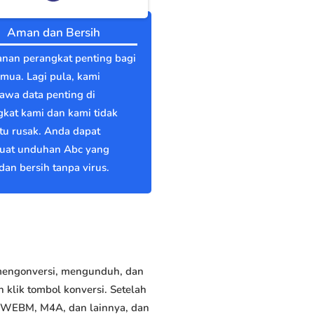
Aman dan Bersih
nan perangkat penting bagi
emua. Lagi pula, kami
wa data penting di
kat kami dan kami tidak
itu rusak. Anda dapat
at unduhan Abc yang
an bersih tanpa virus.
 mengonversi, mengunduh, dan
klik tombol konversi. Setelah
, WEBM, M4A, dan lainnya, dan