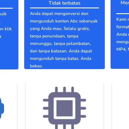
Men
Tidak terbatas
Anda dapat mengonversi dan
usik
Kami 
mengunduh konten Abc sebanyak
,
format
yang Anda mau. Selalu gratis,
an klik
Anda 
tanpa penundaan, tanpa
a
mengun
menunggu, tanpa pelambatan,
g
MP4, 
dan tanpa batasan. Anda dapat
mengunduh tanpa batas. Anda
bebas.