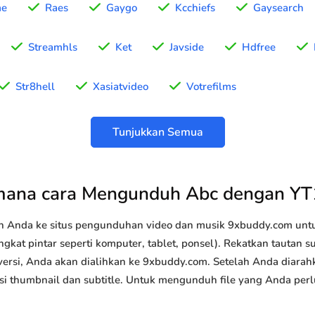
me
Raes
Gaygo
Kcchiefs
Gaysearch
Streamhls
Ket
Javside
Hdfree
Str8hell
Xasiatvideo
Votrefilms
Tunjukkan Semua
mana cara Mengunduh Abc dengan YT
n Anda ke situs pengunduhan video dan musik 9xbuddy.com u
gkat pintar seperti komputer, tablet, ponsel). Rekatkan tautan 
versi, Anda akan dialihkan ke 9xbuddy.com. Setelah Anda diarah
 opsi thumbnail dan subtitle. Untuk mengunduh file yang Anda perl