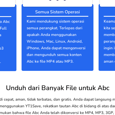
Semua Sistem Operasi
Kami mendukung sistem operasi
Keama
eo Abc
semua perangkat. Terlepas dari
kita s
Full
apakah Anda menggunakan
memba
a
Windows, Mac, Linux, Android,
perang
iPhone, Anda dapat mengonversi
ingin 
p3
dan mengunduh semua konten
membu
Abc ke file MP4 atau MP3.
aman d
.
Unduh dari Banyak File untuk Abc
 cepat, aman, tidak terbatas, dan gratis. Anda dapat langsung
nggunakan YT1Save, rekatkan tautan Abc di bidang di atas dan 
emukan bahwa file Abc Anda telah dikonversi ke MP4, MP3, 3GP