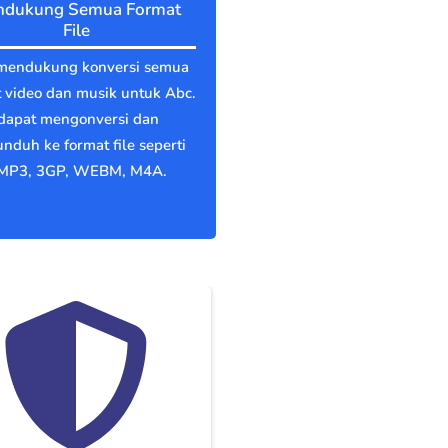
dukung Semua Format
File
mendukung konversi semua
 video dan musik untuk Abc.
dapat mengonversi dan
duh ke format file seperti
MP3, 3GP, WEBM, M4A.