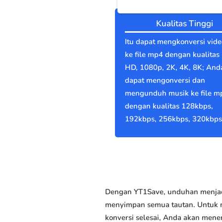
Kualitas Tinggi
Itu dapat mengkonversi vid
ke file mp4 dengan kualitas 
HD, 1080p, 2K, 4K, 8K; And
dapat mengonversi dan
mengunduh musik ke file m
dengan kualitas 128kbps,
192kbps, 256kbps, 320kbps
Dengan YT1Save, unduhan menjadi
menyimpan semua tautan. Untuk me
konversi selesai, Anda akan men