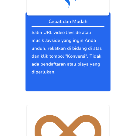
Cepat dan Mudah
Salin URL video Javside atau
musik Javside yang ingin Anda
unduh, rekatkan di bidang di atas
dan klik tombol "Konversi". Tidak
ada pendaftaran atau biaya yang
diperlukan.