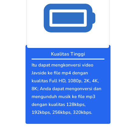
Kualitas Tinggi
Itu dapat mengkonversi video
Javside ke file mp4 dengan
kualitas Full HD, 1080p, 2K, 4K,
8K; Anda dapat mengonversi dan
mengunduh musik ke file mp3
dengan kualitas 128kbps,
192kbps, 256kbps, 320kbps.