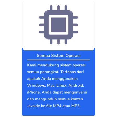
Semua Sistem Operasi
Kami mendukung sistem operasi
semua perangkat. Terlepas dari
apakah Anda menggunakan
Windows, Mac, Linux, Android,
iPhone, Anda dapat mengonversi
dan mengunduh semua konten
Javside ke file MP4 atau MP3.