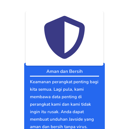
Aman dan Bersih
Keamanan perangkat penting bagi
kita semua. Lagi pula, kami
membawa data penting di
perangkat kami dan kami tidak
ingin itu rusak. Anda dapat
membuat unduhan Javside yang
aman dan bersih tanpa virus.