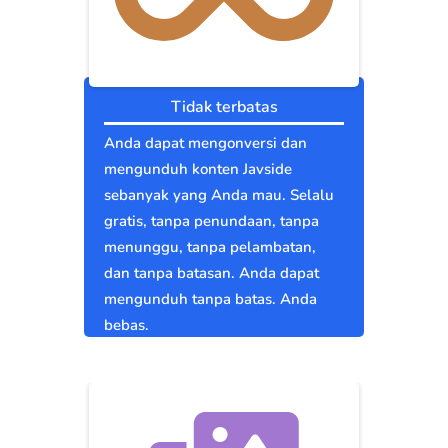
Tidak terbatas
Anda dapat mengonversi dan
mengunduh konten Javside
sebanyak yang Anda mau. Selalu
gratis, tanpa penundaan, tanpa
menunggu, tanpa pelambatan,
dan tanpa batasan. Anda dapat
mengunduh tanpa batas. Anda
bebas.