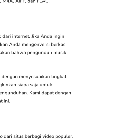
, M4A, AIFF, dan FLAC.
ri internet. Jika Anda ingin
inkan Anda mengonversi berkas
atakan bahwa pengunduh musik
dengan menyesuaikan tingkat
kinkan siapa saja untuk
 pengunduhan. Kami dapat dengan
 ini.
ri situs berbagi video populer.