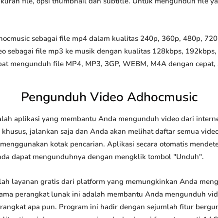
 ukuran file, opsi thumbnail dan subtitle. Untuk mengunduh file 
music sebagai file mp4 dalam kualitas 240p, 360p, 480p, 720p, 
o sebagai file mp3 ke musik dengan kualitas 128kbps, 192kbps,
at mengunduh file MP4, MP3, 3GP, WEBM, M4A dengan cepat, and
Pengunduh Video Adhocmusic
ah aplikasi yang membantu Anda mengunduh video dari internet
khusus, jalankan saja dan Anda akan melihat daftar semua video 
u menggunakan kotak pencarian. Aplikasi secara otomatis mendet
nda dapat mengunduhnya dengan mengklik tombol "Unduh".
h layanan gratis dari platform yang memungkinkan Anda men
tama perangkat lunak ini adalah membantu Anda mengunduh vi
 perangkat apa pun. Program ini hadir dengan sejumlah fitur be