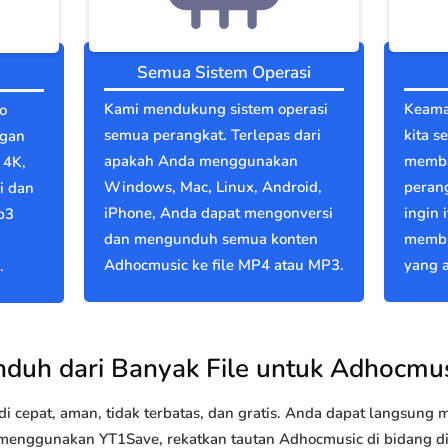
Semua Sistem Operasi
Kami mendukung sistem operasi
Keama
o
semua perangkat. Terlepas dari
kita s
ngan
apakah Anda menggunakan
memba
 4K,
Windows, Mac, Linux, Android,
perang
i dan
iPhone, Anda dapat mengonversi
ingin 
p3
dan mengunduh semua konten
membu
Adhocmusic ke file MP4 atau MP3.
yang a
.
duh dari Banyak File untuk Adhocmu
 cepat, aman, tidak terbatas, dan gratis. Anda dapat langsung
enggunakan YT1Save, rekatkan tautan Adhocmusic di bidang di a