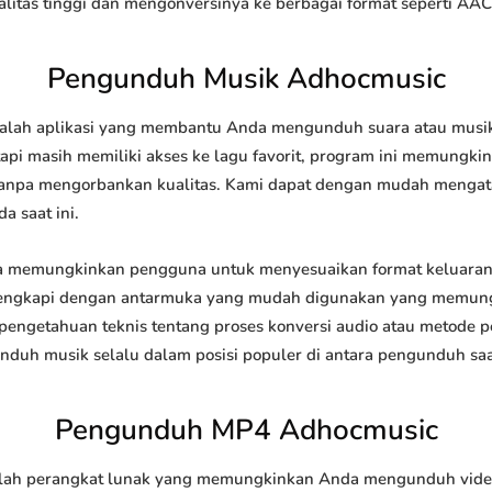
tas tinggi dan mengonversinya ke berbagai format seperti AAC
Pengunduh Musik Adhocmusic
ah aplikasi yang membantu Anda mengunduh suara atau musik da
api masih memiliki akses ke lagu favorit, program ini memungk
l tanpa mengorbankan kualitas. Kami dapat dengan mudah meng
a saat ini.
memungkinkan pengguna untuk menyesuaikan format keluaran 
 dilengkapi dengan antarmuka yang mudah digunakan yang memung
engetahuan teknis tentang proses konversi audio atau metode
h musik selalu dalam posisi populer di antara pengunduh saat
Pengunduh MP4 Adhocmusic
h perangkat lunak yang memungkinkan Anda mengunduh video da