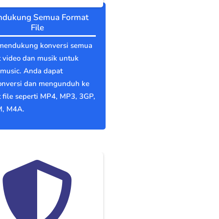
dukung Semua Format
File
mendukung konversi semua
 video dan musik untuk
music. Anda dapat
nversi dan mengunduh ke
 file seperti MP4, MP3, 3GP,
, M4A.