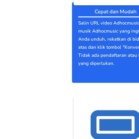
Cepat dan Mudah
Salin URL video Adhocmusic
musik Adhocmusic yang ing
Anda unduh, rekatkan di bi
atas dan klik tombol "Konver
Tidak ada pendaftaran atau 
yang diperlukan.