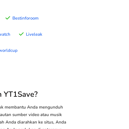
Bestinforoom
watch
Liveleak
worldcup
n YT1Save?
ntuk membantu Anda mengunduh
 tautan sumber video atau musik
ah Anda diarahkan ke situs, Anda