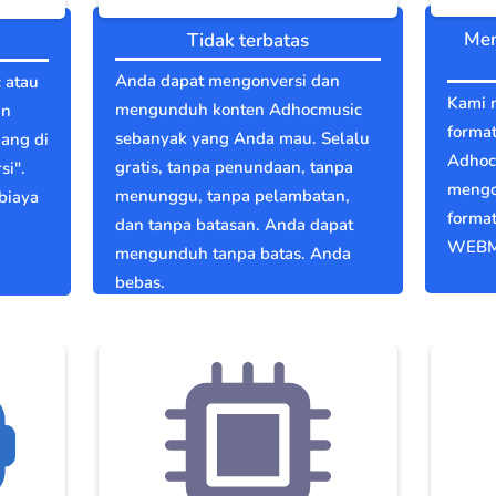
Men
Tidak terbatas
Anda dapat mengonversi dan
 atau
Kami 
mengunduh konten Adhocmusic
in
format
sebanyak yang Anda mau. Selalu
dang di
Adhoc
gratis, tanpa penundaan, tanpa
si".
mengo
menunggu, tanpa pelambatan,
biaya
format
dan tanpa batasan. Anda dapat
WEBM
mengunduh tanpa batas. Anda
bebas.