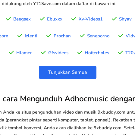
g didukung oleh YT1Save.com dalam daftar di bawah ini.
Beegsex
Ebuxxx
Xv-Videos1
Shyav
porn
Izlenti
Prochan
Seneporno
Vid
Hlamer
Gfsvideos
Hotterholes
T20
Tunjukkan Semua
 cara Mengunduh Adhocmusic denga
n Anda ke situs pengunduhan video dan musik 9xbuddy.com u
 (perangkat pintar seperti komputer, tablet, ponsel). Rekatkan
klik tombol konversi, Anda akan dialihkan ke 9xbuddy.com. Setel