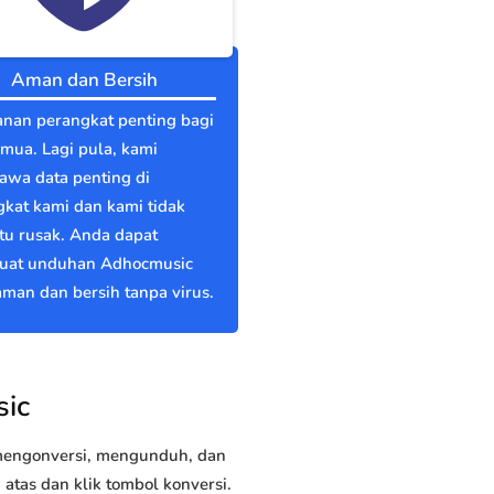
Aman dan Bersih
nan perangkat penting bagi
emua. Lagi pula, kami
wa data penting di
kat kami dan kami tidak
itu rusak. Anda dapat
at unduhan Adhocmusic
man dan bersih tanpa virus.
sic
 mengonversi, mengunduh, dan
tas dan klik tombol konversi.