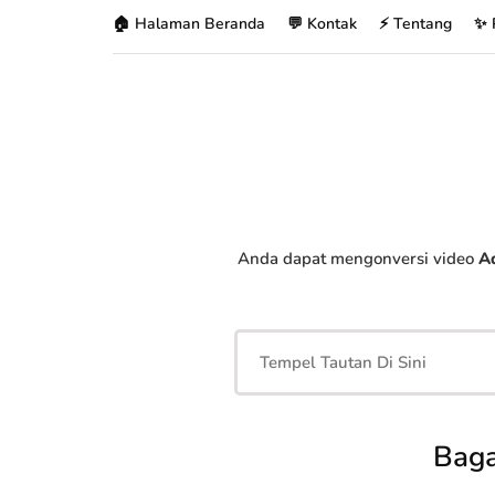
🏠 Halaman Beranda
💬 Kontak
⚡ Tentang
✨ 
Anda dapat mengonversi video
A
Baga