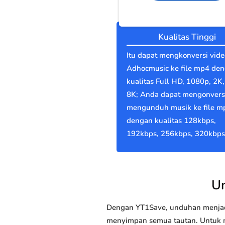
Kualitas Tinggi
Itu dapat mengkonversi vide
Adhocmusic ke file mp4 de
kualitas Full HD, 1080p, 2K,
8K; Anda dapat mengonvers
mengunduh musik ke file m
dengan kualitas 128kbps,
192kbps, 256kbps, 320kbps
Un
Dengan YT1Save, unduhan menjadi
menyimpan semua tautan. Untuk m