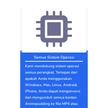
Semua Sistem Operasi
Kami mendukung sistem operasi
semua perangkat. Terlepas dari
apakah Anda menggunakan
Windows, Mac, Linux, Android,
iPhone, Anda dapat mengonversi
dan mengunduh semua konten
Animepudding ke file MP4 atau