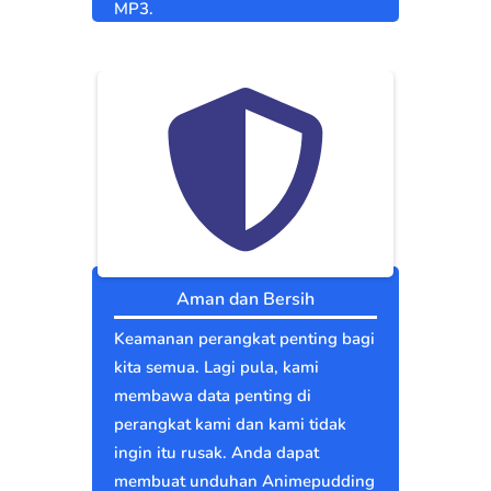
MP3.
Aman dan Bersih
Keamanan perangkat penting bagi
kita semua. Lagi pula, kami
membawa data penting di
perangkat kami dan kami tidak
ingin itu rusak. Anda dapat
membuat unduhan Animepudding