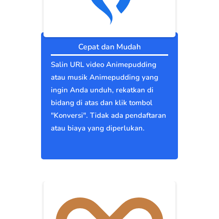
Cepat dan Mudah
Salin URL video Animepudding
atau musik Animepudding yang
ingin Anda unduh, rekatkan di
bidang di atas dan klik tombol
"Konversi". Tidak ada pendaftaran
atau biaya yang diperlukan.