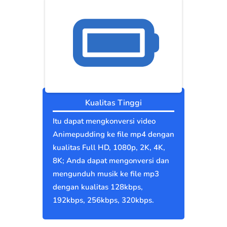
Kualitas Tinggi
Itu dapat mengkonversi video
Animepudding ke file mp4 dengan
kualitas Full HD, 1080p, 2K, 4K,
8K; Anda dapat mengonversi dan
mengunduh musik ke file mp3
dengan kualitas 128kbps,
192kbps, 256kbps, 320kbps.