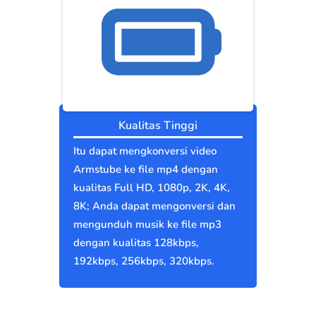
Kualitas Tinggi
Itu dapat mengkonversi video
Armstube ke file mp4 dengan
kualitas Full HD, 1080p, 2K, 4K,
8K; Anda dapat mengonversi dan
mengunduh musik ke file mp3
dengan kualitas 128kbps,
192kbps, 256kbps, 320kbps.