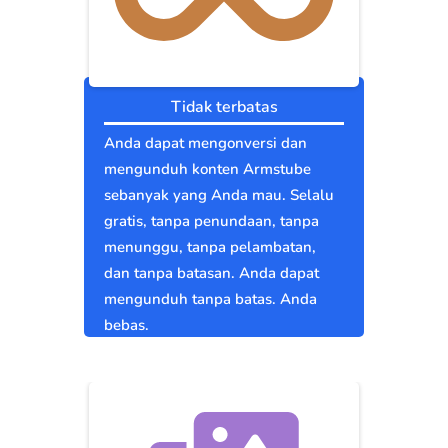
Tidak terbatas
Anda dapat mengonversi dan
mengunduh konten Armstube
sebanyak yang Anda mau. Selalu
gratis, tanpa penundaan, tanpa
menunggu, tanpa pelambatan,
dan tanpa batasan. Anda dapat
mengunduh tanpa batas. Anda
bebas.