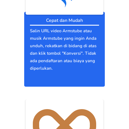
Cepat dan Mudah
Salin URL video Armstube atau
musik Armstube yang ingin Anda
unduh, rekatkan di bidang di atas
dan klik tombol "Konversi". Tidak
ada pendaftaran atau biaya yang
diperlukan.