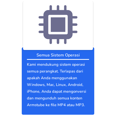
Semua Sistem Operasi
Kami mendukung sistem operasi
semua perangkat. Terlepas dari
apakah Anda menggunakan
Windows, Mac, Linux, Android,
iPhone, Anda dapat mengonversi
dan mengunduh semua konten
Armstube ke file MP4 atau MP3.