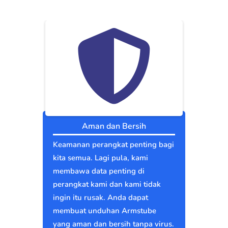
Aman dan Bersih
Keamanan perangkat penting bagi
kita semua. Lagi pula, kami
membawa data penting di
perangkat kami dan kami tidak
ingin itu rusak. Anda dapat
membuat unduhan Armstube
yang aman dan bersih tanpa virus.