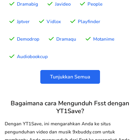
Dramabig
Javideo
People
Jptver
Vidlox
Playfinder
Demodrop
Dramaqu
Motanime
Audiobookcup
Tunjukkan Semua
Bagaimana cara Mengunduh Fsst dengan
YT1Save?
Dengan YT1Save, ini mengarahkan Anda ke situs
pengunduhan video dan musik 9xbuddy.com untuk