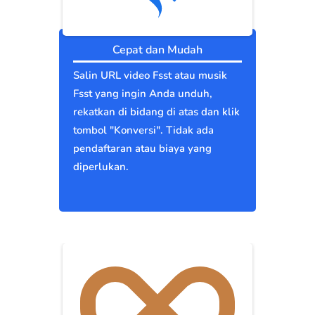
Cepat dan Mudah
Salin URL video Fsst atau musik
Fsst yang ingin Anda unduh,
rekatkan di bidang di atas dan klik
tombol "Konversi". Tidak ada
pendaftaran atau biaya yang
diperlukan.