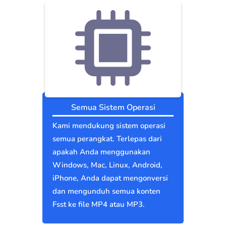
Semua Sistem Operasi
Kami mendukung sistem operasi
semua perangkat. Terlepas dari
apakah Anda menggunakan
Windows, Mac, Linux, Android,
iPhone, Anda dapat mengonversi
dan mengunduh semua konten
Fsst ke file MP4 atau MP3.