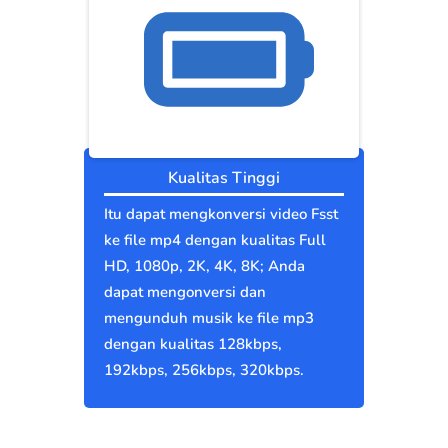
Kualitas Tinggi
Itu dapat mengkonversi video Fsst
ke file mp4 dengan kualitas Full
HD, 1080p, 2K, 4K, 8K; Anda
dapat mengonversi dan
mengunduh musik ke file mp3
dengan kualitas 128kbps,
192kbps, 256kbps, 320kbps.