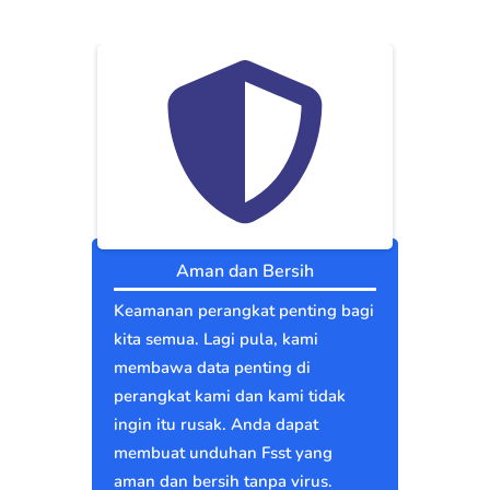
Aman dan Bersih
Keamanan perangkat penting bagi
kita semua. Lagi pula, kami
membawa data penting di
perangkat kami dan kami tidak
ingin itu rusak. Anda dapat
membuat unduhan Fsst yang
aman dan bersih tanpa virus.