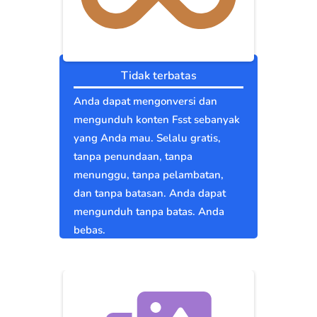
Tidak terbatas
Anda dapat mengonversi dan
mengunduh konten Fsst sebanyak
yang Anda mau. Selalu gratis,
tanpa penundaan, tanpa
menunggu, tanpa pelambatan,
dan tanpa batasan. Anda dapat
mengunduh tanpa batas. Anda
bebas.