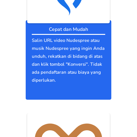
Cepat dan Mudah
Salin URL video Nudespree atau
musik Nudespree yang ingin Anda
unduh, rekatkan di bidang di atas
dan klik tombol "Konversi". Tidak
ada pendaftaran atau biaya yang
diperlukan.