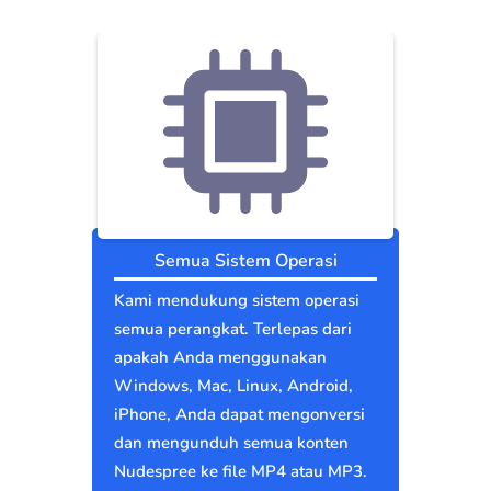
Semua Sistem Operasi
Kami mendukung sistem operasi
semua perangkat. Terlepas dari
apakah Anda menggunakan
Windows, Mac, Linux, Android,
iPhone, Anda dapat mengonversi
dan mengunduh semua konten
Nudespree ke file MP4 atau MP3.