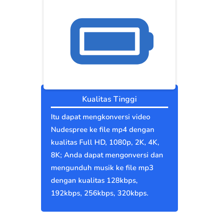
Kualitas Tinggi
Itu dapat mengkonversi video
Nudespree ke file mp4 dengan
kualitas Full HD, 1080p, 2K, 4K,
8K; Anda dapat mengonversi dan
mengunduh musik ke file mp3
dengan kualitas 128kbps,
192kbps, 256kbps, 320kbps.