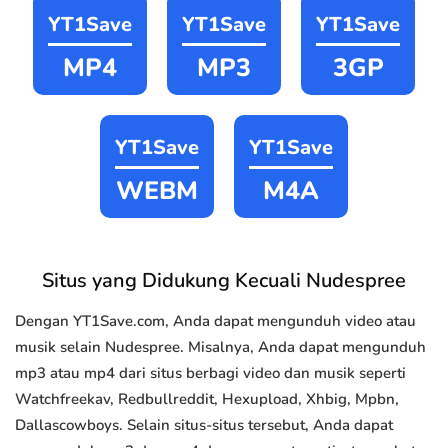
YT1Save
YT1Save
YT1Save
MP4
MP3
3GP
YT1Save
YT1Save
WEBM
M4A
Situs yang Didukung Kecuali Nudespree
Dengan YT1Save.com, Anda dapat mengunduh video atau
musik selain Nudespree. Misalnya, Anda dapat mengunduh
mp3 atau mp4 dari situs berbagi video dan musik seperti
Watchfreekav, Redbullreddit, Hexupload, Xhbig, Mpbn,
Dallascowboys. Selain situs-situs tersebut, Anda dapat