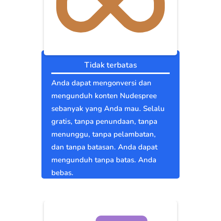
Tidak terbatas
Anda dapat mengonversi dan
mengunduh konten Nudespree
sebanyak yang Anda mau. Selalu
gratis, tanpa penundaan, tanpa
menunggu, tanpa pelambatan,
dan tanpa batasan. Anda dapat
mengunduh tanpa batas. Anda
bebas.