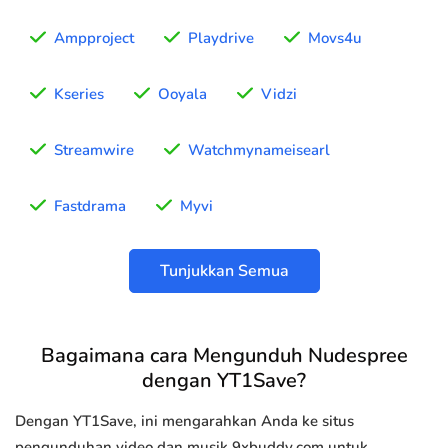
Ampproject
Playdrive
Movs4u
Kseries
Ooyala
Vidzi
Streamwire
Watchmynameisearl
Fastdrama
Myvi
Tunjukkan Semua
Bagaimana cara Mengunduh Nudespree
dengan YT1Save?
Dengan YT1Save, ini mengarahkan Anda ke situs
pengunduhan video dan musik 9xbuddy.com untuk