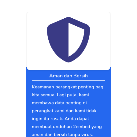
Aman dan Bersih
Keamanan perangkat penting bagi
kita semua. Lagi pula, kami
membawa data penting di
perangkat kami dan kami tidak
ingin itu rusak. Anda dapat
membuat unduhan 2embed yang
aman dan bersih tanpa virus.