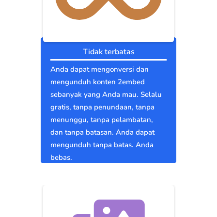
Tidak terbatas
Anda dapat mengonversi dan
mengunduh konten 2embed
sebanyak yang Anda mau. Selalu
gratis, tanpa penundaan, tanpa
menunggu, tanpa pelambatan,
dan tanpa batasan. Anda dapat
mengunduh tanpa batas. Anda
bebas.