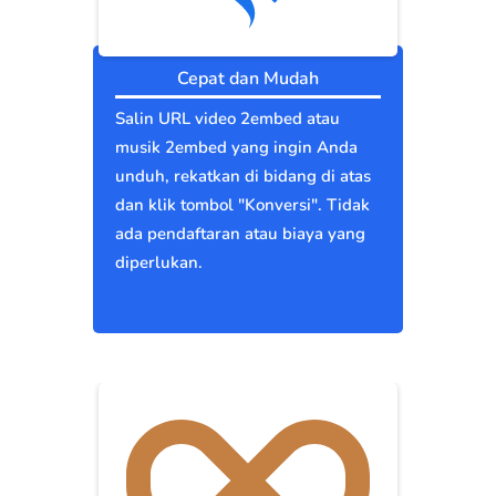
Cepat dan Mudah
Salin URL video 2embed atau
musik 2embed yang ingin Anda
unduh, rekatkan di bidang di atas
dan klik tombol "Konversi". Tidak
ada pendaftaran atau biaya yang
diperlukan.