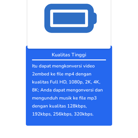
Kualitas Tinggi
Itu dapat mengkonversi video
2embed ke file mp4 dengan
kualitas Full HD, 1080p, 2K, 4K,
8K; Anda dapat mengonversi dan
mengunduh musik ke file mp3
dengan kualitas 128kbps,
192kbps, 256kbps, 320kbps.