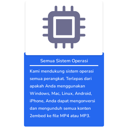
Semua Sistem Operasi
Kami mendukung sistem operasi
semua perangkat. Terlepas dari
apakah Anda menggunakan
Windows, Mac, Linux, Android,
iPhone, Anda dapat mengonversi
dan mengunduh semua konten
2embed ke file MP4 atau MP3.