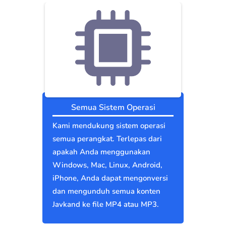
Semua Sistem Operasi
Kami mendukung sistem operasi
semua perangkat. Terlepas dari
apakah Anda menggunakan
Windows, Mac, Linux, Android,
iPhone, Anda dapat mengonversi
dan mengunduh semua konten
Javkand ke file MP4 atau MP3.