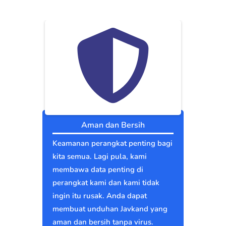
Aman dan Bersih
Keamanan perangkat penting bagi
kita semua. Lagi pula, kami
membawa data penting di
perangkat kami dan kami tidak
ingin itu rusak. Anda dapat
membuat unduhan Javkand yang
aman dan bersih tanpa virus.