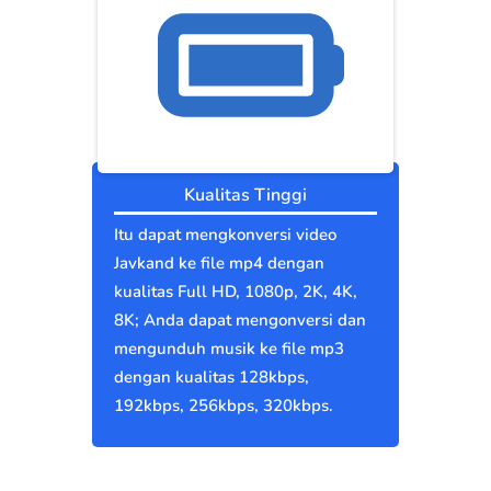
Kualitas Tinggi
Itu dapat mengkonversi video
Javkand ke file mp4 dengan
kualitas Full HD, 1080p, 2K, 4K,
8K; Anda dapat mengonversi dan
mengunduh musik ke file mp3
dengan kualitas 128kbps,
192kbps, 256kbps, 320kbps.