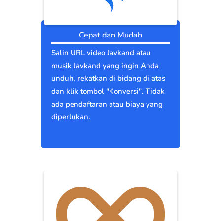
Cepat dan Mudah
Salin URL video Javkand atau
musik Javkand yang ingin Anda
unduh, rekatkan di bidang di atas
dan klik tombol "Konversi". Tidak
ada pendaftaran atau biaya yang
diperlukan.