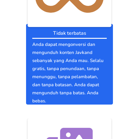
Tidak terbatas
Anda dapat mengonversi dan
mengunduh konten Javkand
sebanyak yang Anda mau. Selalu
gratis, tanpa penundaan, tanpa
menunggu, tanpa pelambatan,
dan tanpa batasan. Anda dapat
mengunduh tanpa batas. Anda
bebas.