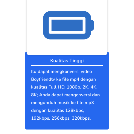
Kualitas Tinggi
Itu dapat mengkonversi video
Boyfriendtv ke file mp4 dengan
kualitas Full HD, 1080p, 2K, 4K,
8K; Anda dapat mengonversi dan
mengunduh musik ke file mp3
dengan kualitas 128kbps,
192kbps, 256kbps, 320kbps.