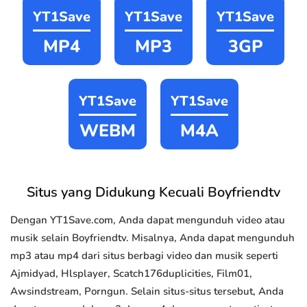
YT1Save
YT1Save
YT1Save
MP4
MP3
3GP
YT1Save
YT1Save
WEBM
M4A
Situs yang Didukung Kecuali Boyfriendtv
Dengan YT1Save.com, Anda dapat mengunduh video atau
musik selain Boyfriendtv. Misalnya, Anda dapat mengunduh
mp3 atau mp4 dari situs berbagi video dan musik seperti
Ajmidyad, Hlsplayer, Scatch176duplicities, Film01,
Awsindstream, Porngun. Selain situs-situs tersebut, Anda