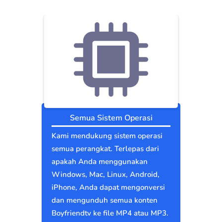
Semua Sistem Operasi
Kami mendukung sistem operasi
semua perangkat. Terlepas dari
apakah Anda menggunakan
Windows, Mac, Linux, Android,
iPhone, Anda dapat mengonversi
dan mengunduh semua konten
Boyfriendtv ke file MP4 atau MP3.