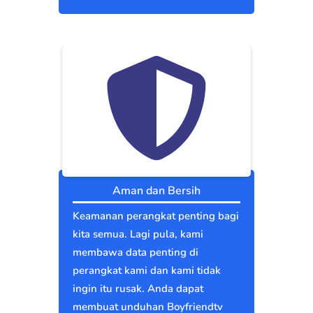
Aman dan Bersih
Keamanan perangkat penting bagi
kita semua. Lagi pula, kami
membawa data penting di
perangkat kami dan kami tidak
ingin itu rusak. Anda dapat
membuat unduhan Boyfriendtv