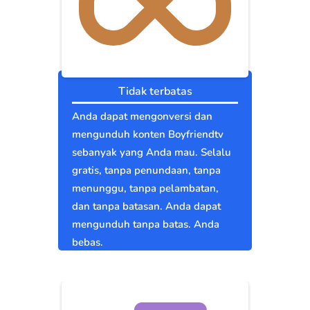
Tidak terbatas
Anda dapat mengonversi dan
mengunduh konten Boyfriendtv
sebanyak yang Anda mau. Selalu
gratis, tanpa penundaan, tanpa
menunggu, tanpa pelambatan,
dan tanpa batasan. Anda dapat
mengunduh tanpa batas. Anda
bebas.