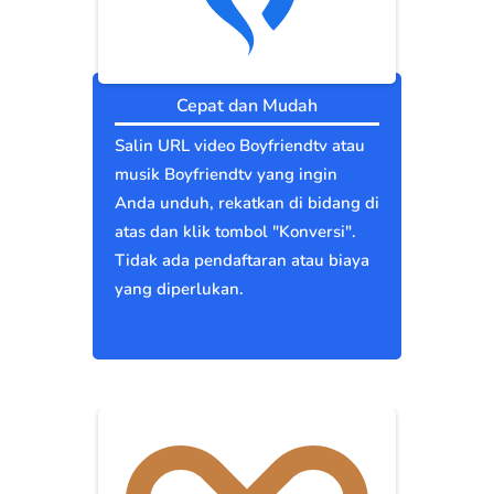
Cepat dan Mudah
Salin URL video Boyfriendtv atau
musik Boyfriendtv yang ingin
Anda unduh, rekatkan di bidang di
atas dan klik tombol "Konversi".
Tidak ada pendaftaran atau biaya
yang diperlukan.