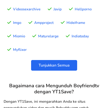
Videosexarchive
Javip
Hellporno
Imgo
Ampproject
Hideiframe
Miomio
Maturelarge
Indiatoday
Myflixer
Tunjukkan Semua
Bagaimana cara Mengunduh Boyfriendtv
dengan YT1Save?
Dengan YT1Save, ini mengarahkan Anda ke situs
pengunduhan video dan musik 9xbuddy.com untuk