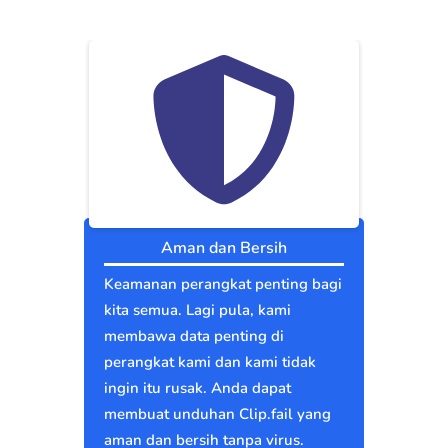
Aman dan Bersih
Keamanan perangkat penting bagi
kita semua. Lagi pula, kami
membawa data penting di
perangkat kami dan kami tidak
ingin itu rusak. Anda dapat
membuat unduhan Clip.fail yang
aman dan bersih tanpa virus.