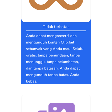
Tidak terbatas
Anda dapat mengonversi dan
mengunduh konten Clip.fail
sebanyak yang Anda mau. Selalu
gratis, tanpa penundaan, tanpa
menunggu, tanpa pelambatan,
dan tanpa batasan. Anda dapat
mengunduh tanpa batas. Anda
bebas.