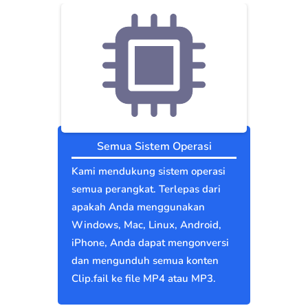
Semua Sistem Operasi
Kami mendukung sistem operasi
semua perangkat. Terlepas dari
apakah Anda menggunakan
Windows, Mac, Linux, Android,
iPhone, Anda dapat mengonversi
dan mengunduh semua konten
Clip.fail ke file MP4 atau MP3.