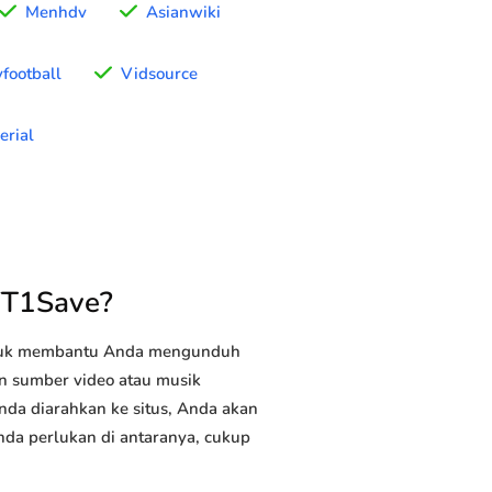
Menhdv
Asianwiki
football
Vidsource
erial
YT1Save?
ntuk membantu Anda mengunduh
tan sumber video atau musik
Anda diarahkan ke situs, Anda akan
Anda perlukan di antaranya, cukup