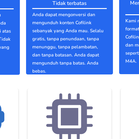
Men
Tidak terbatas
Anda dapat mengonversi dan
u
Kami 
mengunduh konten Cofilink
nda
format
sebanyak yang Anda mau. Selalu
 atas
Cofili
gratis, tanpa penundaan, tanpa
Tidak
dan m
menunggu, tanpa pelambatan,
 yang
seper
dan tanpa batasan. Anda dapat
M4A.
mengunduh tanpa batas. Anda
bebas.