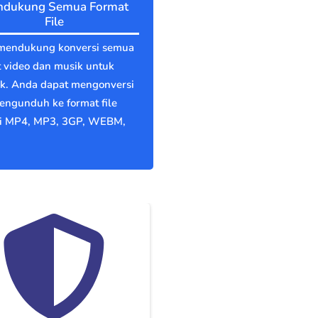
dukung Semua Format
File
mendukung konversi semua
 video dan musik untuk
nk. Anda dapat mengonversi
engunduh ke format file
ti MP4, MP3, 3GP, WEBM,