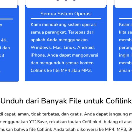
Semua Sistem Operasi
Kami mendukung sistem operasi
Keama
o
semua perangkat. Terlepas dari
kita s
apakah Anda menggunakan
memba
 4K,
Windows, Mac, Linux, Android,
perang
i dan
iPhone, Anda dapat mengonversi
ingin 
p3
dan mengunduh semua konten
membu
Cofilink ke file MP4 atau MP3.
aman d
.
Unduh dari Banyak File untuk Cofilink
 cepat, aman, tidak terbatas, dan gratis. Anda dapat langsung
nggunakan YT1Save, rekatkan tautan Cofilink di bidang di atas 
mukan bahwa file Cofilink Anda telah dikonversi ke MP4, MP3,