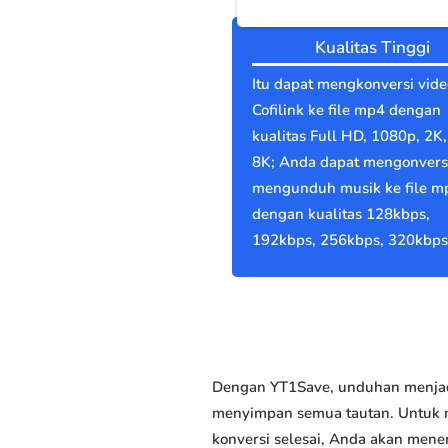
Kualitas Tinggi
Itu dapat mengkonversi vide
Cofilink ke file mp4 dengan
kualitas Full HD, 1080p, 2K,
8K; Anda dapat mengonvers
mengunduh musik ke file m
dengan kualitas 128kbps,
192kbps, 256kbps, 320kbps
Dengan YT1Save, unduhan menjadi
menyimpan semua tautan. Untuk me
konversi selesai, Anda akan mene