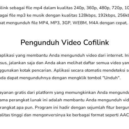
ink sebagai file mp4 dalam kualitas 240p, 360p, 480p, 720p, 108
agai file mp3 ke musik dengan kualitas 128kbps, 192kbps, 256k
at mengunduh file MP4, MP3, 3GP, WEBM, M4A dengan cepat, and
Pengunduh Video Cofilink
aplikasi yang membantu Anda mengunduh video dari internet. I
us, jalankan saja dan Anda akan melihat daftar semua video yang
ggunakan kotak pencarian. Aplikasi secara otomatis mendeteksi 
nda dapat mengunduhnya dengan mengklik tombol "Unduh".
layanan gratis dari platform yang memungkinkan Anda mengun
tama perangkat lunak ini adalah membantu Anda mengunduh vi
 perangkat apa pun. Program ini hadir dengan sejumlah fitur be
tas tinggi dan mengonversinya ke berbagai format seperti AAC