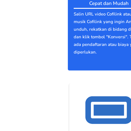
Cepat dan Mudah
Salin URL video Cofilink ata
musik Cofilink yang ingin A
unduh, rekatkan di bidang di
dan klik tombol "Konversi". 
ada pendaftaran atau biaya
diperlukan.