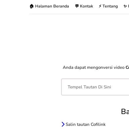
🏠 Halaman Beranda
💬 Kontak
⚡ Tentang
✨ 
Anda dapat mengonversi video
C
Ba
Salin tautan Cofilink