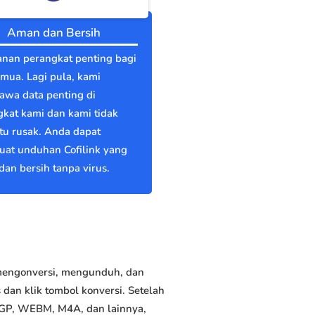
Aman dan Bersih
nan perangkat penting bagi
emua. Lagi pula, kami
wa data penting di
kat kami dan kami tidak
itu rusak. Anda dapat
at unduhan Cofilink yang
an bersih tanpa virus.
 mengonversi, mengunduh, dan
dan klik tombol konversi. Setelah
 3GP, WEBM, M4A, dan lainnya,