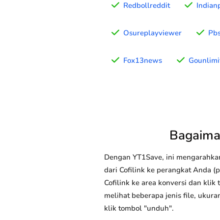
Redbollreddit
Indian
Osureplayviewer
Pbs
Fox13news
Gounlimi
Bagaima
Dengan YT1Save, ini mengarahka
dari Cofilink ke perangkat Anda (
Cofilink ke area konversi dan kli
melihat beberapa jenis file, ukur
klik tombol "unduh".