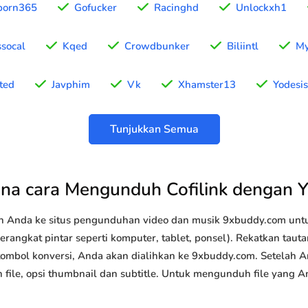
porn365
Gofucker
Racinghd
Unlockxh1
socal
Kqed
Crowdbunker
Biliintl
My
ted
Javphim
Vk
Xhamster13
Yodesis
Tunjukkan Semua
na cara Mengunduh Cofilink dengan 
n Anda ke situs pengunduhan video dan musik 9xbuddy.com u
perangkat pintar seperti komputer, tablet, ponsel). Rekatkan tau
k tombol konversi, Anda akan dialihkan ke 9xbuddy.com. Setelah 
an file, opsi thumbnail dan subtitle. Untuk mengunduh file yang 