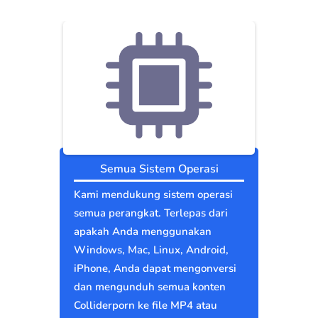
Semua Sistem Operasi
Kami mendukung sistem operasi
semua perangkat. Terlepas dari
apakah Anda menggunakan
Windows, Mac, Linux, Android,
iPhone, Anda dapat mengonversi
dan mengunduh semua konten
Colliderporn ke file MP4 atau