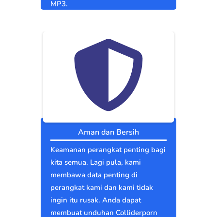
MP3.
Aman dan Bersih
Keamanan perangkat penting bagi
kita semua. Lagi pula, kami
membawa data penting di
perangkat kami dan kami tidak
ingin itu rusak. Anda dapat
membuat unduhan Colliderporn