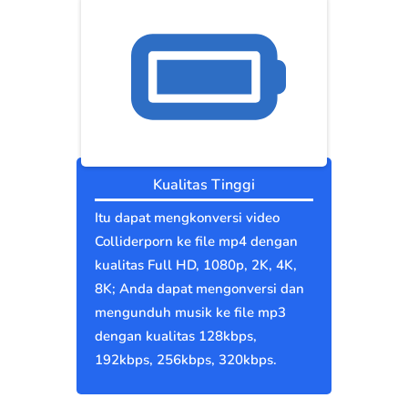
Kualitas Tinggi
Itu dapat mengkonversi video
Colliderporn ke file mp4 dengan
kualitas Full HD, 1080p, 2K, 4K,
8K; Anda dapat mengonversi dan
mengunduh musik ke file mp3
dengan kualitas 128kbps,
192kbps, 256kbps, 320kbps.