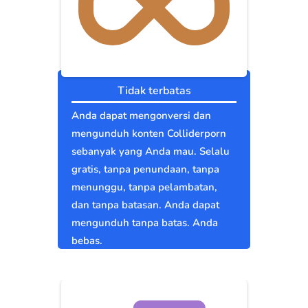
Tidak terbatas
Anda dapat mengonversi dan
mengunduh konten Colliderporn
sebanyak yang Anda mau. Selalu
gratis, tanpa penundaan, tanpa
menunggu, tanpa pelambatan,
dan tanpa batasan. Anda dapat
mengunduh tanpa batas. Anda
bebas.