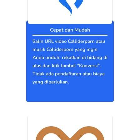
Cepat dan Mudah
Salin URL video Colliderporn atau
musik Colliderporn yang ingin
Anda unduh, rekatkan di bidang di
atas dan klik tombol "Konversi".
Tidak ada pendaftaran atau biaya
yang diperlukan.