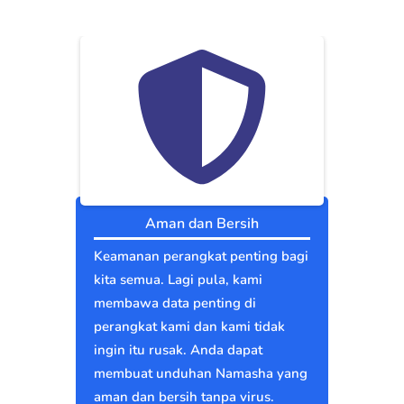
Aman dan Bersih
Keamanan perangkat penting bagi
kita semua. Lagi pula, kami
membawa data penting di
perangkat kami dan kami tidak
ingin itu rusak. Anda dapat
membuat unduhan Namasha yang
aman dan bersih tanpa virus.