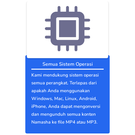
Semua Sistem Operasi
Kami mendukung sistem operasi
semua perangkat. Terlepas dari
apakah Anda menggunakan
Windows, Mac, Linux, Android,
iPhone, Anda dapat mengonversi
dan mengunduh semua konten
Namasha ke file MP4 atau MP3.