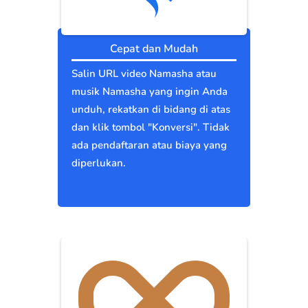
Cepat dan Mudah
Salin URL video Namasha atau
musik Namasha yang ingin Anda
unduh, rekatkan di bidang di atas
dan klik tombol "Konversi". Tidak
ada pendaftaran atau biaya yang
diperlukan.