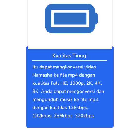
Kualitas Tinggi
Itu dapat mengkonversi video
Namasha ke file mp4 dengan
kualitas Full HD, 1080p, 2K, 4K,
8K; Anda dapat mengonversi dan
mengunduh musik ke file mp3
dengan kualitas 128kbps,
192kbps, 256kbps, 320kbps.