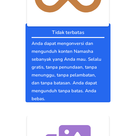
Tidak terbatas
Anda dapat mengonversi dan
mengunduh konten Namasha
sebanyak yang Anda mau. Selalu
gratis, tanpa penundaan, tanpa
menunggu, tanpa pelambatan,
dan tanpa batasan. Anda dapat
mengunduh tanpa batas. Anda
bebas.