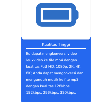
Kualitas Tinggi
Itu dapat mengkonversi video
Jeuxvideo ke file mp4 dengan
kualitas Full HD, 1080p, 2K, 4K,
8K; Anda dapat mengonversi dan
mengunduh musik ke file mp3
dengan kualitas 128kbps,
192kbps, 256kbps, 320kbps.