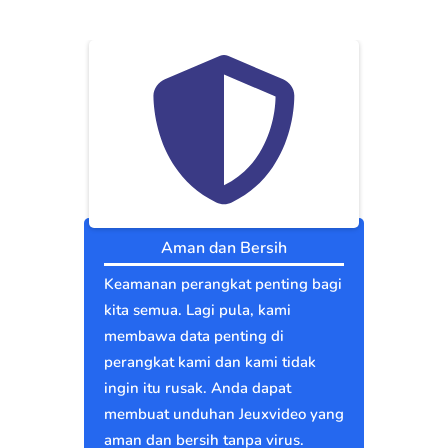
Aman dan Bersih
Keamanan perangkat penting bagi
kita semua. Lagi pula, kami
membawa data penting di
perangkat kami dan kami tidak
ingin itu rusak. Anda dapat
membuat unduhan Jeuxvideo yang
aman dan bersih tanpa virus.