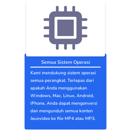
Semua Sistem Operasi
Kami mendukung sistem operasi
semua perangkat. Terlepas dari
apakah Anda menggunakan
Windows, Mac, Linux, Android,
iPhone, Anda dapat mengonversi
dan mengunduh semua konten
Jeuxvideo ke file MP4 atau MP3.