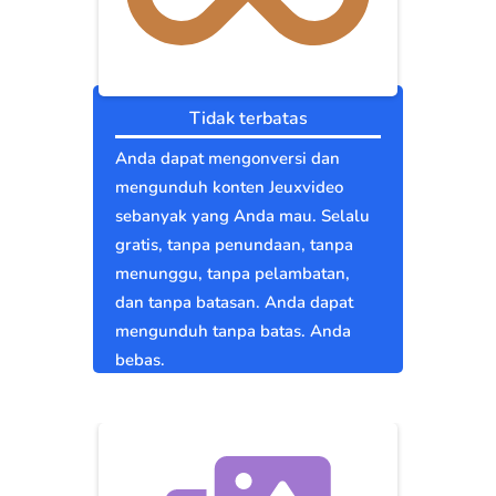
Tidak terbatas
Anda dapat mengonversi dan
mengunduh konten Jeuxvideo
sebanyak yang Anda mau. Selalu
gratis, tanpa penundaan, tanpa
menunggu, tanpa pelambatan,
dan tanpa batasan. Anda dapat
mengunduh tanpa batas. Anda
bebas.