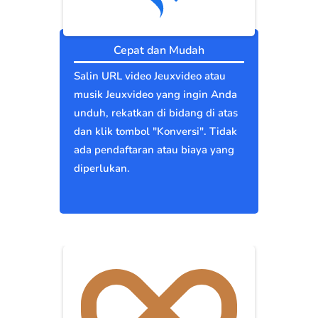
Cepat dan Mudah
Salin URL video Jeuxvideo atau
musik Jeuxvideo yang ingin Anda
unduh, rekatkan di bidang di atas
dan klik tombol "Konversi". Tidak
ada pendaftaran atau biaya yang
diperlukan.