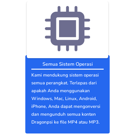
Semua Sistem Operasi
Kami mendukung sistem operasi
semua perangkat. Terlepas dari
apakah Anda menggunakan
Windows, Mac, Linux, Android,
iPhone, Anda dapat mengonversi
dan mengunduh semua konten
Dragonpsi ke file MP4 atau MP3.