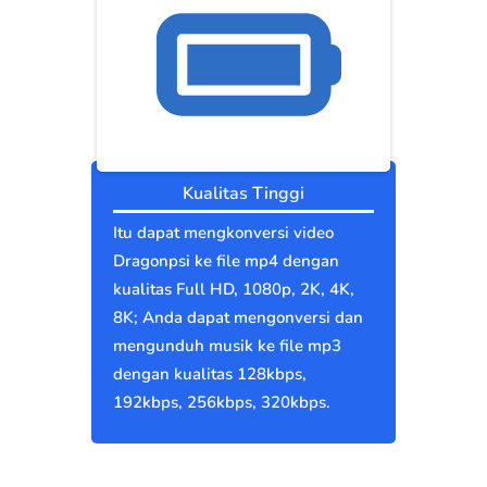
Kualitas Tinggi
Itu dapat mengkonversi video
Dragonpsi ke file mp4 dengan
kualitas Full HD, 1080p, 2K, 4K,
8K; Anda dapat mengonversi dan
mengunduh musik ke file mp3
dengan kualitas 128kbps,
192kbps, 256kbps, 320kbps.