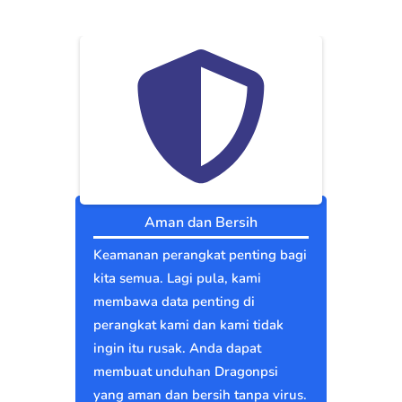
Aman dan Bersih
Keamanan perangkat penting bagi
kita semua. Lagi pula, kami
membawa data penting di
perangkat kami dan kami tidak
ingin itu rusak. Anda dapat
membuat unduhan Dragonpsi
yang aman dan bersih tanpa virus.