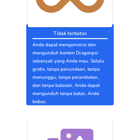
Tidak terbatas
Anda dapat mengonversi dan
mengunduh konten Dragonpsi
sebanyak yang Anda mau. Selalu
gratis, tanpa penundaan, tanpa
menunggu, tanpa pelambatan,
dan tanpa batasan. Anda dapat
mengunduh tanpa batas. Anda
bebas.