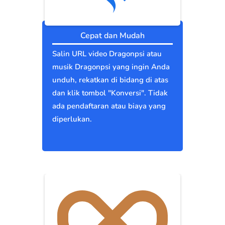
Cepat dan Mudah
Salin URL video Dragonpsi atau
musik Dragonpsi yang ingin Anda
unduh, rekatkan di bidang di atas
dan klik tombol "Konversi". Tidak
ada pendaftaran atau biaya yang
diperlukan.